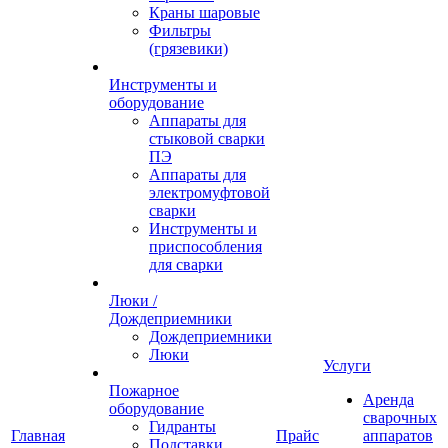
Краны шаровые
Фильтры
(грязевики)
Инструменты и
оборудование
Аппараты для
стыковой сварки
ПЭ
Аппараты для
электромуфтовой
сварки
Инструменты и
приспособления
для сварки
Люки /
Дождеприемники
Дождеприемники
Люки
Услуги
Пожарное
Аренда
оборудование
сварочных
Гидранты
Главная
Прайс
аппаратов
Подставки