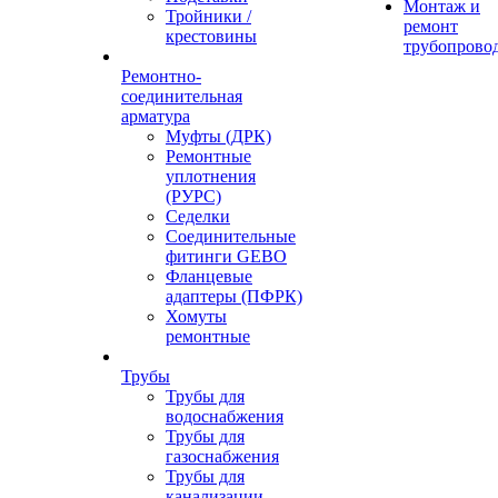
Монтаж и
Тройники /
ремонт
крестовины
трубопрово
Ремонтно-
соединительная
арматура
Муфты (ДРК)
Ремонтные
уплотнения
(РУРС)
Седелки
Соединительные
фитинги GEBO
Фланцевые
адаптеры (ПФРК)
Хомуты
ремонтные
Трубы
Трубы для
водоснабжения
Трубы для
газоснабжения
Трубы для
канализации