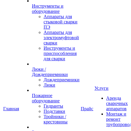
Инструменты и
оборудование
Аппараты для
стыковой сварки
ПЭ
Аппараты для
электромуфтовой
сварки
Инструменты и
приспособления
для сварки
Люки /
Дождеприемники
Дождеприемники
Люки
Услуги
Пожарное
Аренда
оборудование
сварочных
Гидранты
Главная
Прайс
аппаратов
Подставки
Монтаж и
Тройники /
ремонт
крестовины
трубопрово