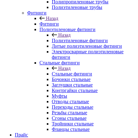
Полипропиленовые трубы
Полиэтиленовые трубы
Фитинги
Назад
Фитинги
Полиэтиленовые фитинги
Назад
Полиэтиленовые фитинги
Литые полиэтиленовые фитинги
Электросварные полиэтиленовые
фитинги
Стальные фитинги
Назад
Стальные фитинги
Бочонки стальные
Заглушки стальные
Контргайки стальные
Муфты
Отводы стальные
Переходы стальные
Резьбы стальные
Сгоны стальные
Тройники стальные
Фланцы стальные
Прайс