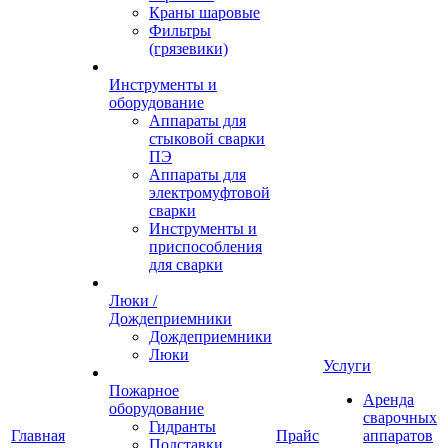
Краны шаровые
Фильтры
(грязевики)
Инструменты и
оборудование
Аппараты для
стыковой сварки
ПЭ
Аппараты для
электромуфтовой
сварки
Инструменты и
приспособления
для сварки
Люки /
Дождеприемники
Дождеприемники
Люки
Услуги
Пожарное
Аренда
оборудование
сварочных
Гидранты
Главная
Прайс
аппаратов
Подставки