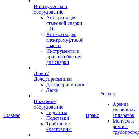
Инструменты и
оборудование
Аппараты для
стыковой сварки
ПЭ
Аппараты для
электромуфтовой
сварки
Инструменты и
приспособления
для сварки
Люки /
Дождеприемники
Дождеприемники
Люки
Услуги
Пожарное
Аренда
оборудование
сварочных
Гидранты
Главная
Прайс
аппаратов
Подставки
Монтаж и
Тройники /
ремонт
крестовины
трубопрово