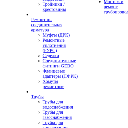
Монтаж и
Тройники /
ремонт
крестовины
трубопрово
Ремонтно-
соединительная
арматура
Муфты (ДРК)
Ремонтные
уплотнения
(РУРС)
Седелки
Соединительные
фитинги GEBO
Фланцевые
адаптеры (ПФРК)
Хомуты
ремонтные
Трубы
Трубы для
водоснабжения
Трубы для
газоснабжения
Трубы для
канализации