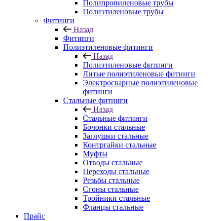
Полипропиленовые трубы
Полиэтиленовые трубы
Фитинги
Назад
Фитинги
Полиэтиленовые фитинги
Назад
Полиэтиленовые фитинги
Литые полиэтиленовые фитинги
Электросварные полиэтиленовые
фитинги
Стальные фитинги
Назад
Стальные фитинги
Бочонки стальные
Заглушки стальные
Контргайки стальные
Муфты
Отводы стальные
Переходы стальные
Резьбы стальные
Сгоны стальные
Тройники стальные
Фланцы стальные
Прайс