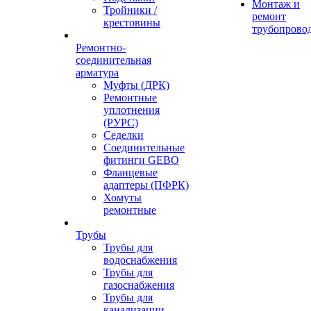
Монтаж и
Тройники /
ремонт
крестовины
трубопрово
Ремонтно-
соединительная
арматура
Муфты (ДРК)
Ремонтные
уплотнения
(РУРС)
Седелки
Соединительные
фитинги GEBO
Фланцевые
адаптеры (ПФРК)
Хомуты
ремонтные
Трубы
Трубы для
водоснабжения
Трубы для
газоснабжения
Трубы для
канализации