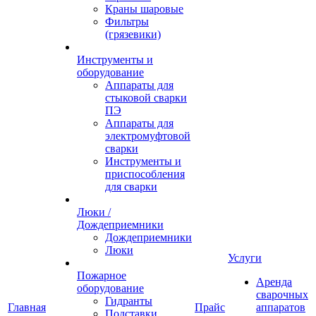
Краны шаровые
Фильтры
(грязевики)
Инструменты и
оборудование
Аппараты для
стыковой сварки
ПЭ
Аппараты для
электромуфтовой
сварки
Инструменты и
приспособления
для сварки
Люки /
Дождеприемники
Дождеприемники
Люки
Услуги
Пожарное
Аренда
оборудование
сварочных
Гидранты
Главная
Прайс
аппаратов
Подставки