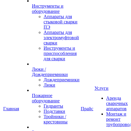
Инструменты и
оборудование
Аппараты для
стыковой сварки
ПЭ
Аппараты для
электромуфтовой
сварки
Инструменты и
приспособления
для сварки
Люки /
Дождеприемники
Дождеприемники
Люки
Услуги
Пожарное
Аренда
оборудование
сварочных
Гидранты
Главная
Прайс
аппаратов
Подставки
Монтаж и
Тройники /
ремонт
крестовины
трубопрово