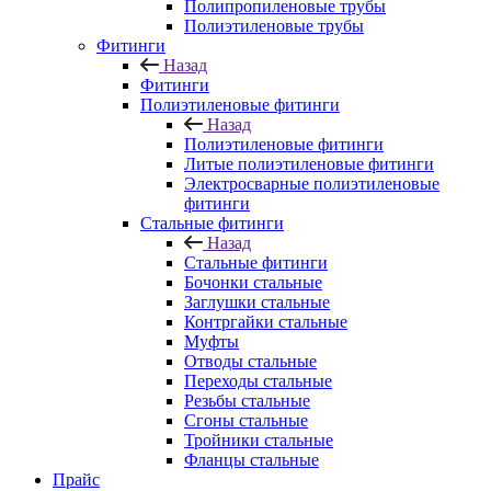
Полипропиленовые трубы
Полиэтиленовые трубы
Фитинги
Назад
Фитинги
Полиэтиленовые фитинги
Назад
Полиэтиленовые фитинги
Литые полиэтиленовые фитинги
Электросварные полиэтиленовые
фитинги
Стальные фитинги
Назад
Стальные фитинги
Бочонки стальные
Заглушки стальные
Контргайки стальные
Муфты
Отводы стальные
Переходы стальные
Резьбы стальные
Сгоны стальные
Тройники стальные
Фланцы стальные
Прайс