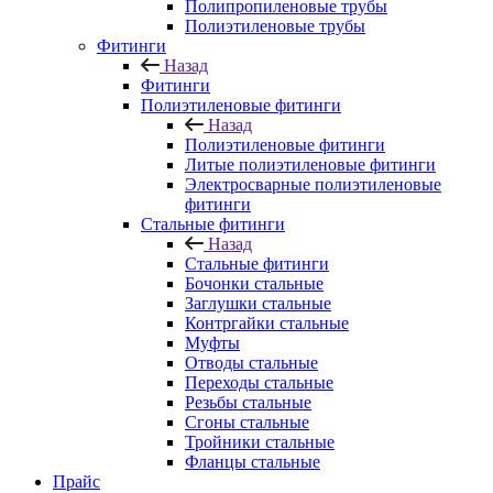
Полипропиленовые трубы
Полиэтиленовые трубы
Фитинги
Назад
Фитинги
Полиэтиленовые фитинги
Назад
Полиэтиленовые фитинги
Литые полиэтиленовые фитинги
Электросварные полиэтиленовые
фитинги
Стальные фитинги
Назад
Стальные фитинги
Бочонки стальные
Заглушки стальные
Контргайки стальные
Муфты
Отводы стальные
Переходы стальные
Резьбы стальные
Сгоны стальные
Тройники стальные
Фланцы стальные
Прайс