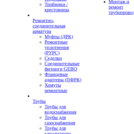
Монтаж и
Тройники /
ремонт
крестовины
трубопрово
Ремонтно-
соединительная
арматура
Муфты (ДРК)
Ремонтные
уплотнения
(РУРС)
Седелки
Соединительные
фитинги GEBO
Фланцевые
адаптеры (ПФРК)
Хомуты
ремонтные
Трубы
Трубы для
водоснабжения
Трубы для
газоснабжения
Трубы для
канализации