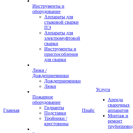
Инструменты и
оборудование
Аппараты для
стыковой сварки
ПЭ
Аппараты для
электромуфтовой
сварки
Инструменты и
приспособления
для сварки
Люки /
Дождеприемники
Дождеприемники
Люки
Услуги
Пожарное
Аренда
оборудование
сварочных
Гидранты
Главная
Прайс
аппаратов
Подставки
Монтаж и
Тройники /
ремонт
крестовины
трубопрово