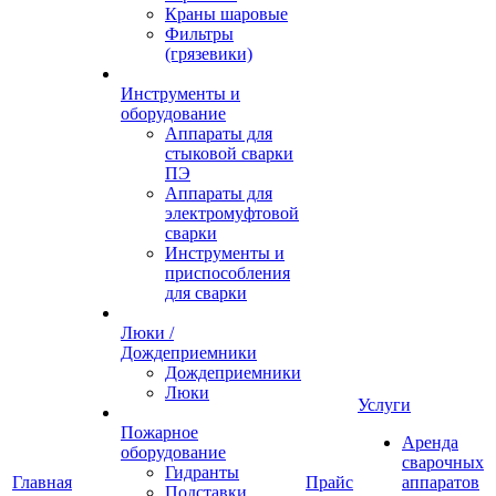
Краны шаровые
Фильтры
(грязевики)
Инструменты и
оборудование
Аппараты для
стыковой сварки
ПЭ
Аппараты для
электромуфтовой
сварки
Инструменты и
приспособления
для сварки
Люки /
Дождеприемники
Дождеприемники
Люки
Услуги
Пожарное
Аренда
оборудование
сварочных
Гидранты
Главная
Прайс
аппаратов
Подставки