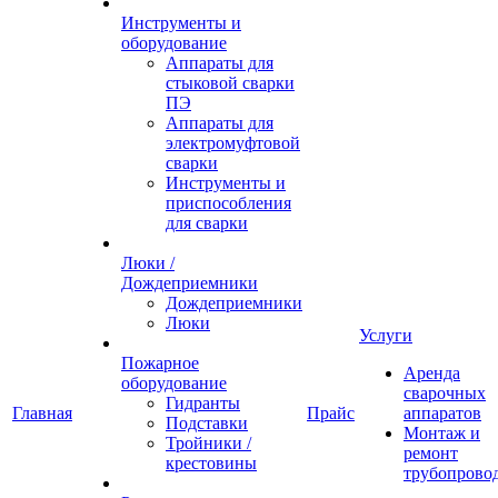
Инструменты и
оборудование
Аппараты для
стыковой сварки
ПЭ
Аппараты для
электромуфтовой
сварки
Инструменты и
приспособления
для сварки
Люки /
Дождеприемники
Дождеприемники
Люки
Услуги
Пожарное
Аренда
оборудование
сварочных
Гидранты
Главная
Прайс
аппаратов
Подставки
Монтаж и
Тройники /
ремонт
крестовины
трубопрово