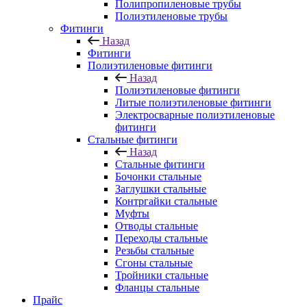
Полипропиленовые трубы
Полиэтиленовые трубы
Фитинги
Назад
Фитинги
Полиэтиленовые фитинги
Назад
Полиэтиленовые фитинги
Литые полиэтиленовые фитинги
Электросварные полиэтиленовые
фитинги
Стальные фитинги
Назад
Стальные фитинги
Бочонки стальные
Заглушки стальные
Контргайки стальные
Муфты
Отводы стальные
Переходы стальные
Резьбы стальные
Сгоны стальные
Тройники стальные
Фланцы стальные
Прайс