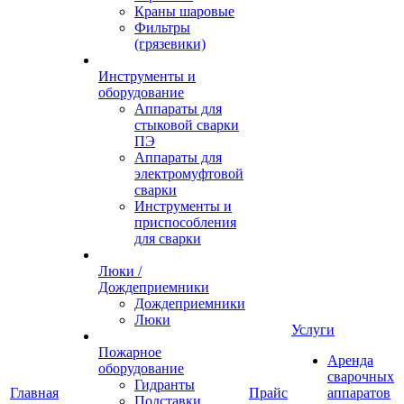
Краны шаровые
Фильтры
(грязевики)
Инструменты и
оборудование
Аппараты для
стыковой сварки
ПЭ
Аппараты для
электромуфтовой
сварки
Инструменты и
приспособления
для сварки
Люки /
Дождеприемники
Дождеприемники
Люки
Услуги
Пожарное
Аренда
оборудование
сварочных
Гидранты
Главная
Прайс
аппаратов
Подставки