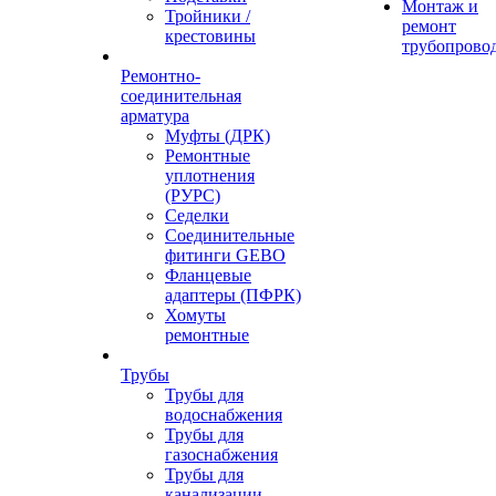
Монтаж и
Тройники /
ремонт
крестовины
трубопрово
Ремонтно-
соединительная
арматура
Муфты (ДРК)
Ремонтные
уплотнения
(РУРС)
Седелки
Соединительные
фитинги GEBO
Фланцевые
адаптеры (ПФРК)
Хомуты
ремонтные
Трубы
Трубы для
водоснабжения
Трубы для
газоснабжения
Трубы для
канализации