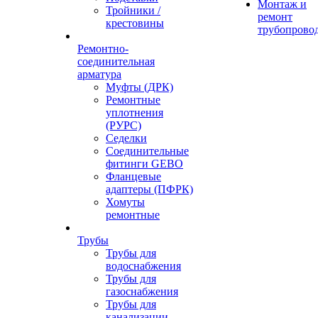
Монтаж и
Тройники /
ремонт
крестовины
трубопрово
Ремонтно-
соединительная
арматура
Муфты (ДРК)
Ремонтные
уплотнения
(РУРС)
Седелки
Соединительные
фитинги GEBO
Фланцевые
адаптеры (ПФРК)
Хомуты
ремонтные
Трубы
Трубы для
водоснабжения
Трубы для
газоснабжения
Трубы для
канализации