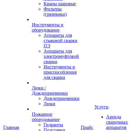
Краны шаровые
Фильтры
(грязевики)
Инструменты и
оборудование
Аппараты для
стыковой сварки
ПЭ
Аппараты для
электромуфтовой
сварки
Инструменты и
приспособления
для сварки
Люки /
Дождеприемники
Дождеприемники
Люки
Услуги
Пожарное
Аренда
оборудование
сварочных
Гидранты
Главная
Прайс
аппаратов
Подставки