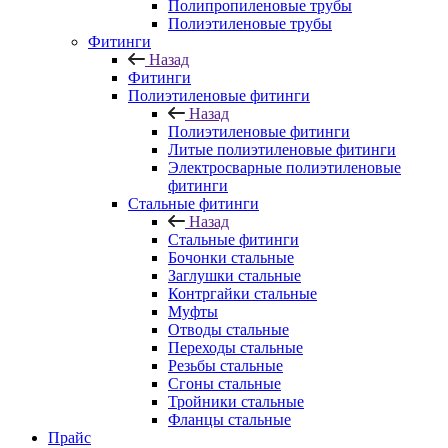
Полипропиленовые трубы
Полиэтиленовые трубы
Фитинги
Назад
Фитинги
Полиэтиленовые фитинги
Назад
Полиэтиленовые фитинги
Литые полиэтиленовые фитинги
Электросварные полиэтиленовые
фитинги
Стальные фитинги
Назад
Стальные фитинги
Бочонки стальные
Заглушки стальные
Контргайки стальные
Муфты
Отводы стальные
Переходы стальные
Резьбы стальные
Сгоны стальные
Тройники стальные
Фланцы стальные
Прайс