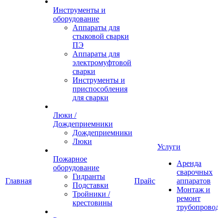
Инструменты и
оборудование
Аппараты для
стыковой сварки
ПЭ
Аппараты для
электромуфтовой
сварки
Инструменты и
приспособления
для сварки
Люки /
Дождеприемники
Дождеприемники
Люки
Услуги
Пожарное
Аренда
оборудование
сварочных
Гидранты
Главная
Прайс
аппаратов
Подставки
Монтаж и
Тройники /
ремонт
крестовины
трубопрово