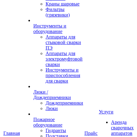
Краны шаровые
Фильтры
(грязевики)
Инструменты и
оборудование
Аппараты для
стыковой сварки
ПЭ
Аппараты для
электромуфтовой
сварки
Инструменты и
приспособления
для сварки
Люки /
Дождеприемники
Дождеприемники
Люки
Услуги
Пожарное
Аренда
оборудование
сварочных
Гидранты
Главная
Прайс
аппаратов
Подставки