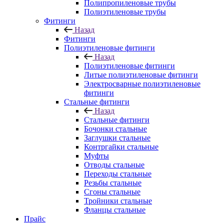
Полипропиленовые трубы
Полиэтиленовые трубы
Фитинги
Назад
Фитинги
Полиэтиленовые фитинги
Назад
Полиэтиленовые фитинги
Литые полиэтиленовые фитинги
Электросварные полиэтиленовые
фитинги
Стальные фитинги
Назад
Стальные фитинги
Бочонки стальные
Заглушки стальные
Контргайки стальные
Муфты
Отводы стальные
Переходы стальные
Резьбы стальные
Сгоны стальные
Тройники стальные
Фланцы стальные
Прайс