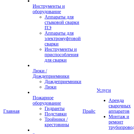
Инструменты и
оборудование
Аппараты для
стыковой сварки
ПЭ
Аппараты для
электромуфтовой
сварки
Инструменты и
приспособления
для сварки
Люки /
Дождеприемники
Дождеприемники
Люки
Услуги
Пожарное
Аренда
оборудование
сварочных
Гидранты
Главная
Прайс
аппаратов
Подставки
Монтаж и
Тройники /
ремонт
крестовины
трубопрово