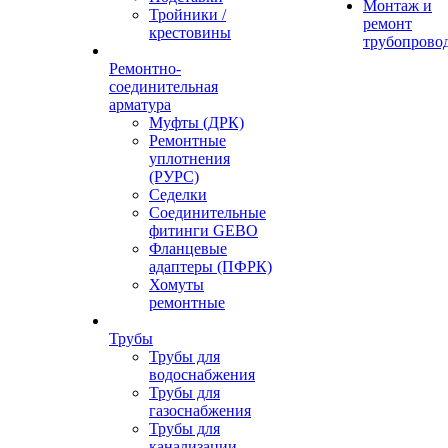
Монтаж и
Тройники /
ремонт
крестовины
трубопрово
Ремонтно-
соединительная
арматура
Муфты (ДРК)
Ремонтные
уплотнения
(РУРС)
Седелки
Соединительные
фитинги GEBO
Фланцевые
адаптеры (ПФРК)
Хомуты
ремонтные
Трубы
Трубы для
водоснабжения
Трубы для
газоснабжения
Трубы для
канализации