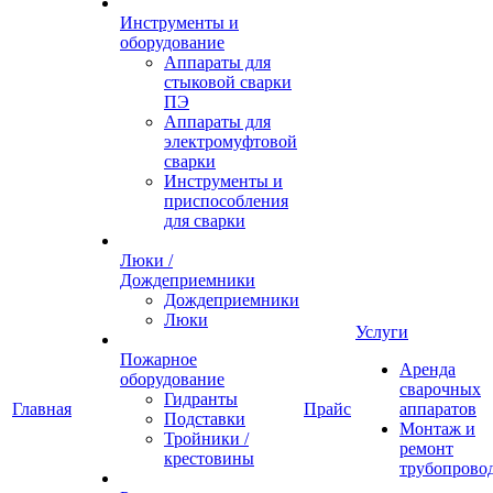
Инструменты и
оборудование
Аппараты для
стыковой сварки
ПЭ
Аппараты для
электромуфтовой
сварки
Инструменты и
приспособления
для сварки
Люки /
Дождеприемники
Дождеприемники
Люки
Услуги
Пожарное
Аренда
оборудование
сварочных
Гидранты
Главная
Прайс
аппаратов
Подставки
Монтаж и
Тройники /
ремонт
крестовины
трубопрово