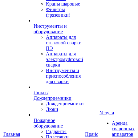
Краны шаровые
Фильтры
(грязевики)
Инструменты и
оборудование
Аппараты для
стыковой сварки
ПЭ
Аппараты для
электромуфтовой
сварки
Инструменты и
приспособления
для сварки
Люки /
Дождеприемники
Дождеприемники
Люки
Услуги
Пожарное
Аренда
оборудование
сварочных
Гидранты
Главная
Прайс
аппаратов
Подставки