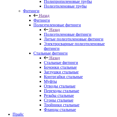
Полипропиленовые трубы
Полиэтиленовые трубы
Фитинги
Назад
Фитинги
Полиэтиленовые фитинги
Назад
Полиэтиленовые фитинги
Литые полиэтиленовые фитинги
Электросварные полиэтиленовые
фитинги
Стальные фитинги
Назад
Стальные фитинги
Бочонки стальные
Заглушки стальные
Контргайки стальные
Муфты
Отводы стальные
Переходы стальные
Резьбы стальные
Сгоны стальные
Тройники стальные
Фланцы стальные
Прайс