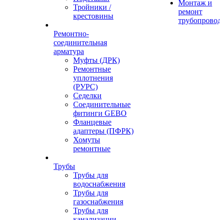
Монтаж и
Тройники /
ремонт
крестовины
трубопрово
Ремонтно-
соединительная
арматура
Муфты (ДРК)
Ремонтные
уплотнения
(РУРС)
Седелки
Соединительные
фитинги GEBO
Фланцевые
адаптеры (ПФРК)
Хомуты
ремонтные
Трубы
Трубы для
водоснабжения
Трубы для
газоснабжения
Трубы для
канализации