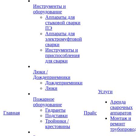
Инструменты и
оборудование
Аппараты для
стыковой сварки
ПЭ
Аппараты для
электромуфтовой
сварки
Инструменты и
приспособления
для сварки
Люки /
Дождеприемники
Дождеприемники
Люки
Услуги
Пожарное
Аренда
оборудование
сварочных
Гидранты
Главная
Прайс
аппаратов
Подставки
Монтаж и
Тройники /
ремонт
крестовины
трубопрово