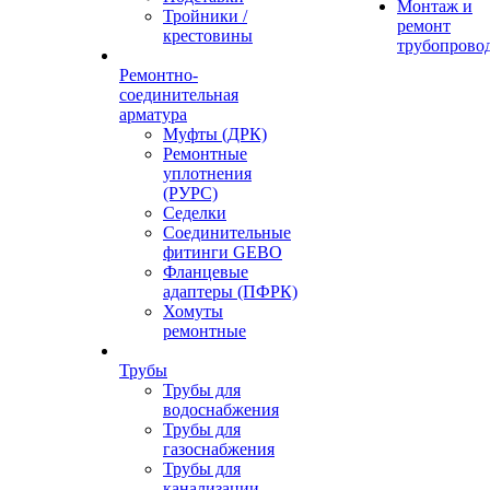
Монтаж и
Тройники /
ремонт
крестовины
трубопрово
Ремонтно-
соединительная
арматура
Муфты (ДРК)
Ремонтные
уплотнения
(РУРС)
Седелки
Соединительные
фитинги GEBO
Фланцевые
адаптеры (ПФРК)
Хомуты
ремонтные
Трубы
Трубы для
водоснабжения
Трубы для
газоснабжения
Трубы для
канализации