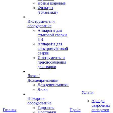
Краны шаровые
Фильтры
(грязевики)
Инструменты и
оборудование
Аппараты для
стыковой сварки
ПЭ
Аппараты для
электромуфтовой
сварки
Инструменты и
приспособления
для сварки
Люки /
Дождеприемники
Дождеприемники
Люки
Услуги
Пожарное
Аренда
оборудование
сварочных
Гидранты
Главная
Прайс
аппаратов
Подставки