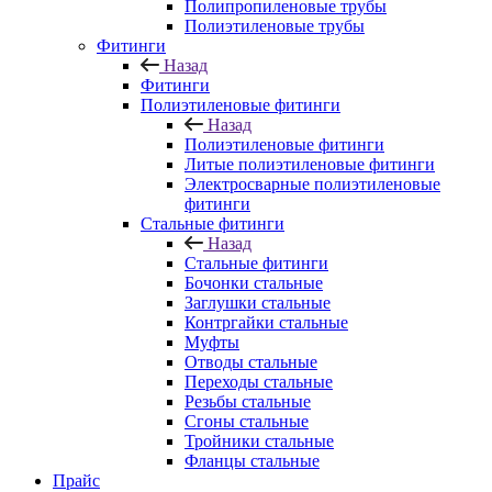
Полипропиленовые трубы
Полиэтиленовые трубы
Фитинги
Назад
Фитинги
Полиэтиленовые фитинги
Назад
Полиэтиленовые фитинги
Литые полиэтиленовые фитинги
Электросварные полиэтиленовые
фитинги
Стальные фитинги
Назад
Стальные фитинги
Бочонки стальные
Заглушки стальные
Контргайки стальные
Муфты
Отводы стальные
Переходы стальные
Резьбы стальные
Сгоны стальные
Тройники стальные
Фланцы стальные
Прайс