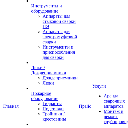
Инструменты и
оборудование
Аппараты для
стыковой сварки
ПЭ
Аппараты для
электромуфтовой
сварки
Инструменты и
приспособления
для сварки
Люки /
Дождеприемники
Дождеприемники
Люки
Услуги
Пожарное
Аренда
оборудование
сварочных
Гидранты
Главная
Прайс
аппаратов
Подставки
Монтаж и
Тройники /
ремонт
крестовины
трубопрово