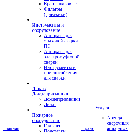
Краны шаровые
Фильтры
(грязевики)
Инструменты и
оборудование
Аппараты для
стыковой сварки
ПЭ
Аппараты для
электромуфтовой
сварки
Инструменты и
приспособления
для сварки
Люки /
Дождеприемники
Дождеприемники
Люки
Услуги
Пожарное
Аренда
оборудование
сварочных
Гидранты
Главная
Прайс
аппаратов
Подставки