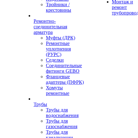
Монтаж и
Тройники /
ремонт
крестовины
трубопрово
Ремонтно-
соединительная
арматура
Муфты (ДРК)
Ремонтные
уплотнения
(РУРС)
Седелки
Соединительные
фитинги GEBO
Фланцевые
адаптеры (ПФРК)
Хомуты
ремонтные
Трубы
Трубы для
водоснабжения
Трубы для
газоснабжения
Трубы для
канализации