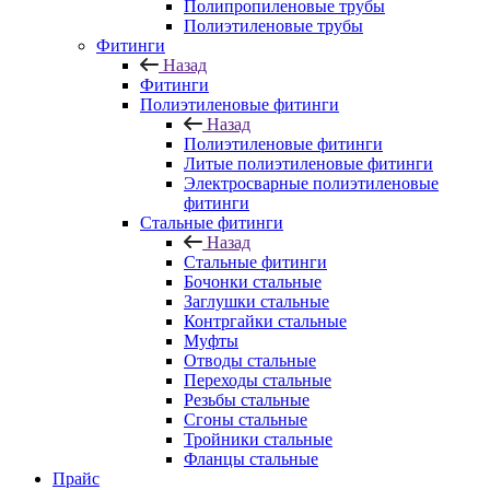
Полипропиленовые трубы
Полиэтиленовые трубы
Фитинги
Назад
Фитинги
Полиэтиленовые фитинги
Назад
Полиэтиленовые фитинги
Литые полиэтиленовые фитинги
Электросварные полиэтиленовые
фитинги
Стальные фитинги
Назад
Стальные фитинги
Бочонки стальные
Заглушки стальные
Контргайки стальные
Муфты
Отводы стальные
Переходы стальные
Резьбы стальные
Сгоны стальные
Тройники стальные
Фланцы стальные
Прайс