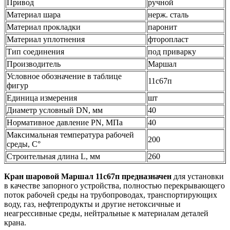
Привод
ручной
Материал шара
нерж. сталь
Материал прокладки
паронит
Материал уплотнения
фторопласт
Тип соединения
под приварку
Производитель
Маршал
Условное обозначение в таблице
11с67п
фигур
Единица измерения
шт
Диаметр условный DN, мм
40
Нормативное давление PN, МПа
40
Максимальная температура рабочей
200
среды, С°
Строительная длина L, мм
260
Кран шаровой Маршал 11c67п предназначен
для установки
в качестве запорного устройства, полностью перекрывающего
поток рабочей среды на трубопроводах, транспортирующих
воду, газ, нефтепродукты и другие нетоксичные и
неагрессивные среды, нейтральные к материалам деталей
крана.