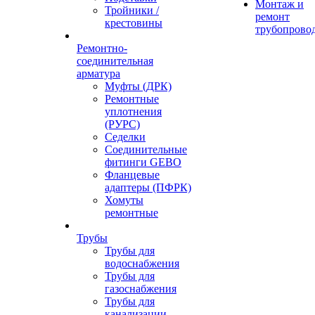
Монтаж и
Тройники /
ремонт
крестовины
трубопрово
Ремонтно-
соединительная
арматура
Муфты (ДРК)
Ремонтные
уплотнения
(РУРС)
Седелки
Соединительные
фитинги GEBO
Фланцевые
адаптеры (ПФРК)
Хомуты
ремонтные
Трубы
Трубы для
водоснабжения
Трубы для
газоснабжения
Трубы для
канализации