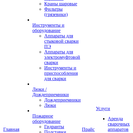
Краны шаровые
Фильтры
(грязевики)
Инструменты и
оборудование
Аппараты для
стыковой сварки
ПЭ
Аппараты для
электромуфтовой
сварки
Инструменты и
приспособления
для сварки
Люки /
Дождеприемники
Дождеприемники
Люки
Услуги
Пожарное
Аренда
оборудование
сварочных
Гидранты
Главная
Прайс
аппаратов
Подставки