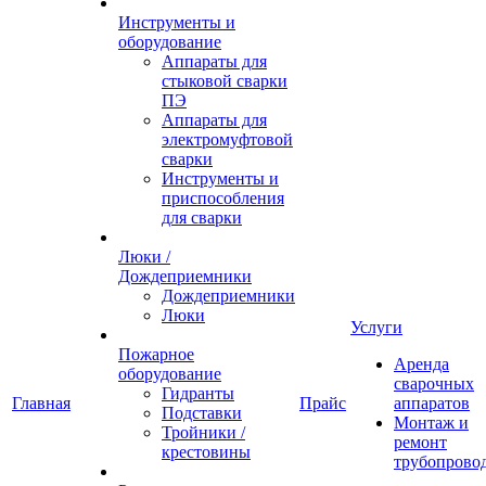
Инструменты и
оборудование
Аппараты для
стыковой сварки
ПЭ
Аппараты для
электромуфтовой
сварки
Инструменты и
приспособления
для сварки
Люки /
Дождеприемники
Дождеприемники
Люки
Услуги
Пожарное
Аренда
оборудование
сварочных
Гидранты
Главная
Прайс
аппаратов
Подставки
Монтаж и
Тройники /
ремонт
крестовины
трубопрово