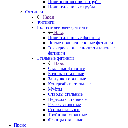
Полипропиленовые трубы
Полиэтиленовые трубы
Фитинги
Назад
Фитинги
Полиэтиленовые фитинги
Назад
Полиэтиленовые фитинги
Литые полиэтиленовые фитинги
Электросварные полиэтиленовые
фитинги
Стальные фитинги
Назад
Стальные фитинги
Бочонки стальные
Заглушки стальные
Контргайки стальные
Муфты
Отводы стальные
Переходы стальные
Резьбы стальные
Сгоны стальные
Тройники стальные
Фланцы стальные
Прайс