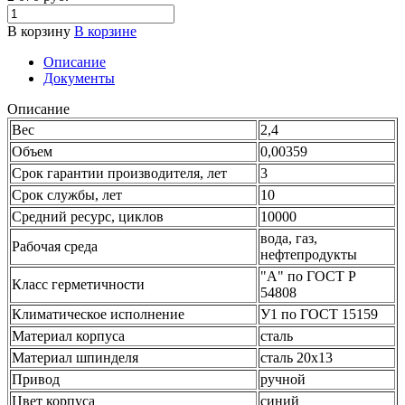
В корзину
В корзине
Описание
Документы
Описание
Вес
2,4
Объем
0,00359
Срок гарантии производителя, лет
3
Срок службы, лет
10
Средний ресурс, циклов
10000
вода, газ,
Рабочая среда
нефтепродукты
"А" по ГОСТ Р
Класс герметичности
54808
Климатическое исполнение
У1 по ГОСТ 15159
Материал корпуса
сталь
Материал шпинделя
сталь 20х13
Привод
ручной
Цвет корпуса
синий