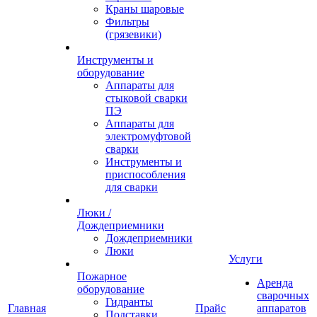
Краны шаровые
Фильтры
(грязевики)
Инструменты и
оборудование
Аппараты для
стыковой сварки
ПЭ
Аппараты для
электромуфтовой
сварки
Инструменты и
приспособления
для сварки
Люки /
Дождеприемники
Дождеприемники
Люки
Услуги
Пожарное
Аренда
оборудование
сварочных
Гидранты
Главная
Прайс
аппаратов
Подставки