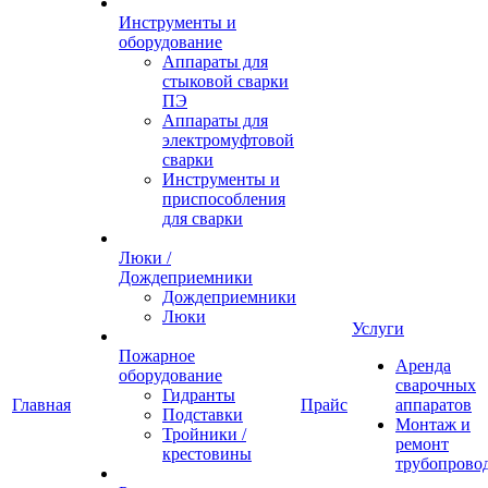
Инструменты и
оборудование
Аппараты для
стыковой сварки
ПЭ
Аппараты для
электромуфтовой
сварки
Инструменты и
приспособления
для сварки
Люки /
Дождеприемники
Дождеприемники
Люки
Услуги
Пожарное
Аренда
оборудование
сварочных
Гидранты
Главная
Прайс
аппаратов
Подставки
Монтаж и
Тройники /
ремонт
крестовины
трубопрово