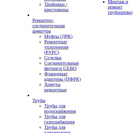
Монтаж и
Тройники /
ремонт
крестовины
трубопрово
Ремонтно-
соединительная
арматура
Муфты (ДРК)
Ремонтные
уплотнения
(РУРС)
Седелки
Соединительные
фитинги GEBO
Фланцевые
адаптеры (ПФРК)
Хомуты
ремонтные
Трубы
Трубы для
водоснабжения
Трубы для
газоснабжения
Трубы для
канализации