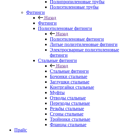
Полипропиленовые трубы
Полиэтиленовые трубы
Фитинги
Назад
Фитинги
Полиэтиленовые фитинги
Назад
Полиэтиленовые фитинги
Литые полиэтиленовые фитинги
Электросварные полиэтиленовые
фитинги
Стальные фитинги
Назад
Стальные фитинги
Бочонки стальные
Заглушки стальные
Контргайки стальные
Муфты
Отводы стальные
Переходы стальные
Резьбы стальные
Сгоны стальные
Тройники стальные
Фланцы стальные
Прайс