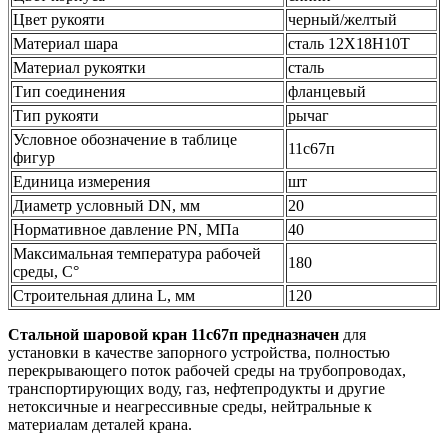
Цвет рукояти
черный/желтый
Материал шара
сталь 12Х18Н10Т
Материал рукоятки
сталь
Тип соединения
фланцевый
Тип рукояти
рычаг
Условное обозначение в таблице
11с67п
фигур
Единица измерения
шт
Диаметр условный DN, мм
20
Нормативное давление PN, МПа
40
Максимальная температура рабочей
180
среды, С°
Строительная длина L, мм
120
Стальной шаровой кран 11c67п предназначен
для
установки в качестве запорного устройства, полностью
перекрывающего поток рабочей среды на трубопроводах,
транспортирующих воду, газ, нефтепродукты и другие
нетоксичные и неагрессивные среды, нейтральные к
материалам деталей крана.