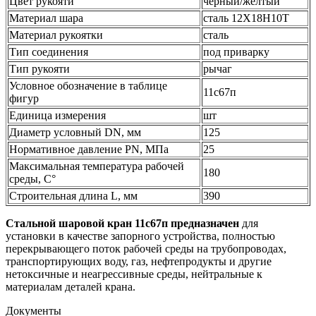
Цвет рукояти
черный/желтый
Материал шара
сталь 12Х18Н10Т
Материал рукоятки
сталь
Тип соединения
под приварку
Тип рукояти
рычаг
Условное обозначение в таблице
11с67п
фигур
Единица измерения
шт
Диаметр условный DN, мм
125
Нормативное давление PN, МПа
25
Максимальная температура рабочей
180
среды, С°
Строительная длина L, мм
390
Стальной шаровой кран 11c67п предназначен
для
установки в качестве запорного устройства, полностью
перекрывающего поток рабочей среды на трубопроводах,
транспортирующих воду, газ, нефтепродукты и другие
нетоксичные и неагрессивные среды, нейтральные к
материалам деталей крана.
Документы