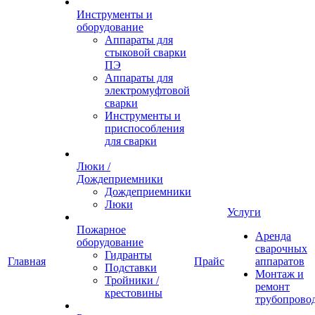
Инструменты и
оборудование
Аппараты для
стыковой сварки
ПЭ
Аппараты для
электромуфтовой
сварки
Инструменты и
приспособления
для сварки
Люки /
Дождеприемники
Дождеприемники
Люки
Услуги
Пожарное
Аренда
оборудование
сварочных
Гидранты
Главная
Прайс
аппаратов
Подставки
Монтаж и
Тройники /
ремонт
крестовины
трубопрово