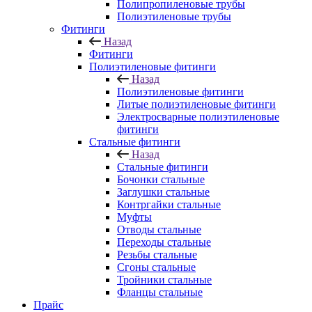
Полипропиленовые трубы
Полиэтиленовые трубы
Фитинги
Назад
Фитинги
Полиэтиленовые фитинги
Назад
Полиэтиленовые фитинги
Литые полиэтиленовые фитинги
Электросварные полиэтиленовые
фитинги
Стальные фитинги
Назад
Стальные фитинги
Бочонки стальные
Заглушки стальные
Контргайки стальные
Муфты
Отводы стальные
Переходы стальные
Резьбы стальные
Сгоны стальные
Тройники стальные
Фланцы стальные
Прайс