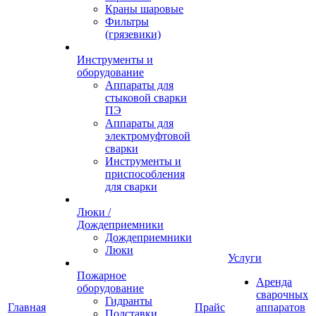
Краны шаровые
Фильтры
(грязевики)
Инструменты и
оборудование
Аппараты для
стыковой сварки
ПЭ
Аппараты для
электромуфтовой
сварки
Инструменты и
приспособления
для сварки
Люки /
Дождеприемники
Дождеприемники
Люки
Услуги
Пожарное
Аренда
оборудование
сварочных
Гидранты
Главная
Прайс
аппаратов
Подставки