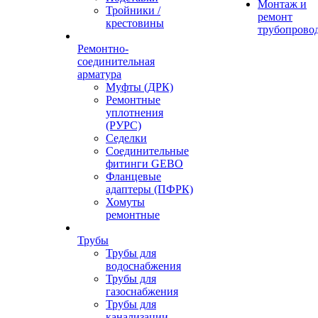
Монтаж и
Тройники /
ремонт
крестовины
трубопрово
Ремонтно-
соединительная
арматура
Муфты (ДРК)
Ремонтные
уплотнения
(РУРС)
Седелки
Соединительные
фитинги GEBO
Фланцевые
адаптеры (ПФРК)
Хомуты
ремонтные
Трубы
Трубы для
водоснабжения
Трубы для
газоснабжения
Трубы для
канализации