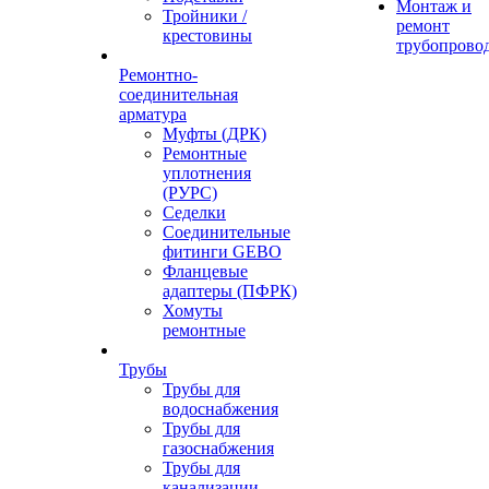
Монтаж и
Тройники /
ремонт
крестовины
трубопрово
Ремонтно-
соединительная
арматура
Муфты (ДРК)
Ремонтные
уплотнения
(РУРС)
Седелки
Соединительные
фитинги GEBO
Фланцевые
адаптеры (ПФРК)
Хомуты
ремонтные
Трубы
Трубы для
водоснабжения
Трубы для
газоснабжения
Трубы для
канализации