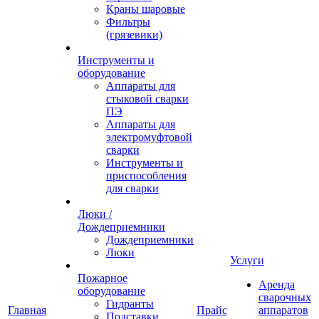
Краны шаровые
Фильтры
(грязевики)
Инструменты и
оборудование
Аппараты для
стыковой сварки
ПЭ
Аппараты для
электромуфтовой
сварки
Инструменты и
приспособления
для сварки
Люки /
Дождеприемники
Дождеприемники
Люки
Услуги
Пожарное
Аренда
оборудование
сварочных
Гидранты
Главная
Прайс
аппаратов
Подставки