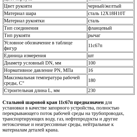
Цвет рукояти
черный/желтый
Материал шара
сталь 12Х18Н10Т
Материал рукоятки
сталь
Тип соединения
фланцевый
Тип рукояти
рычаг
Условное обозначение в таблице
11с67п
фигур
Единица измерения
шт
Диаметр условный DN, мм
100
Нормативное давление PN, МПа
16
Максимальная температура рабочей
180
среды, С°
Строительная длина L, мм
230
Стальной шаровой кран 11c67п предназначен
для
установки в качестве запорного устройства, полностью
перекрывающего поток рабочей среды на трубопроводах,
транспортирующих воду, газ, нефтепродукты и другие
нетоксичные и неагрессивные среды, нейтральные к
материалам деталей крана.