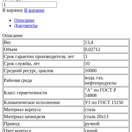
В корзину
В корзине
Описание
Документы
Описание
Вес
13,4
Объем
0,02712
Срок гарантии производителя, лет
3
Срок службы, лет
10
Средний ресурс, циклов
10000
вода, газ,
Рабочая среда
нефтепродукты
"А" по ГОСТ Р
Класс герметичности
54808
Климатическое исполнение
У1 по ГОСТ 15150
Материал корпуса
сталь
Материал шпинделя
сталь 20х13
Привод
ручной
Цвет корпуса
синий