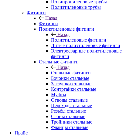
Полипропиленовые трубы
Полиэтиленовые трубы
Фитинги
Назад
Фитинги
Полиэтиленовые фитинги
Назад
Полиэтиленовые фитинги
Литые полиэтиленовые фитинги
Электросварные полиэтиленовые
фитинги
Стальные фитинги
Назад
Стальные фитинги
Бочонки стальные
Заглушки стальные
Контргайки стальные
Муфты
Отводы стальные
Переходы стальные
Резьбы стальные
Сгоны стальные
Тройники стальные
Фланцы стальные
Прайс