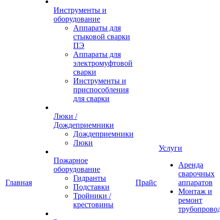
Инструменты и
оборудование
Аппараты для
стыковой сварки
ПЭ
Аппараты для
электромуфтовой
сварки
Инструменты и
приспособления
для сварки
Люки /
Дождеприемники
Дождеприемники
Люки
Услуги
Пожарное
Аренда
оборудование
сварочных
Гидранты
Главная
Прайс
аппаратов
Подставки
Монтаж и
Тройники /
ремонт
крестовины
трубопрово