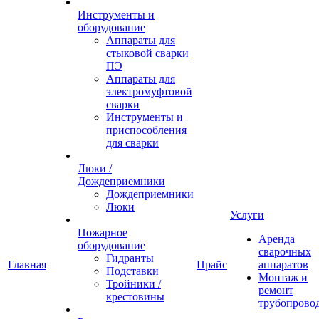
Инструменты и
оборудование
Аппараты для
стыковой сварки
ПЭ
Аппараты для
электромуфтовой
сварки
Инструменты и
приспособления
для сварки
Люки /
Дождеприемники
Дождеприемники
Люки
Услуги
Пожарное
Аренда
оборудование
сварочных
Гидранты
Главная
Прайс
аппаратов
Подставки
Монтаж и
Тройники /
ремонт
крестовины
трубопрово