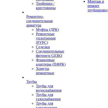
Монтаж и
Тройники /
ремонт
крестовины
трубопрово
Ремонтно-
соединительная
арматура
Муфты (ДРК)
Ремонтные
уплотнения
(РУРС)
Седелки
Соединительные
фитинги GEBO
Фланцевые
адаптеры (ПФРК)
Хомуты
ремонтные
Трубы
Трубы для
водоснабжения
Трубы для
газоснабжения
Трубы для
канализации