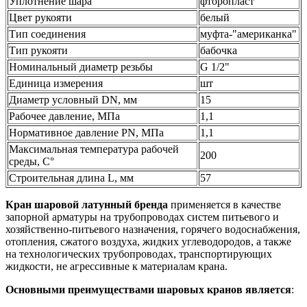
Уплотнение шара
фторопласт
Цвет рукояти
белый
Тип соединения
муфта-"американка"
Тип рукояти
бабочка
Номинальный диаметр резьбы
G 1/2"
Единица измерения
шт
Диаметр условный DN, мм
15
Рабочее давление, МПа
1,1
Нормативное давление PN, МПа
1,1
Максимальная температура рабочей
200
среды, С°
Строительная длина L, мм
57
Кран шаровой латунный бренда
применяется в качестве
запорной арматуры на трубопроводах систем питьевого и
хозяйственно-питьевого назначения, горячего водоснабжения,
отопления, сжатого воздуха, жидких углеводородов, а также
на технологических трубопроводах, транспортирующих
жидкости, не агрессивные к материалам крана.
Основными преимуществами шаровых кранов является
: