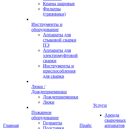
Краны шаровые
Фильтры
(грязевики)
Инструменты и
оборудование
Аппараты для
стыковой сварки
ПЭ
Аппараты для
электромуфтовой
сварки
Инструменты и
приспособления
для сварки
Люки /
Дождеприемники
Дождеприемники
Люки
Услуги
Пожарное
Аренда
оборудование
сварочных
Гидранты
Главная
Прайс
аппаратов
Подставки