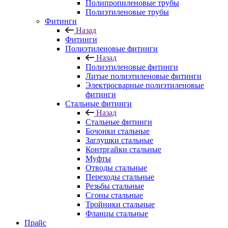
Полипропиленовые трубы
Полиэтиленовые трубы
Фитинги
Назад
Фитинги
Полиэтиленовые фитинги
Назад
Полиэтиленовые фитинги
Литые полиэтиленовые фитинги
Электросварные полиэтиленовые
фитинги
Стальные фитинги
Назад
Стальные фитинги
Бочонки стальные
Заглушки стальные
Контргайки стальные
Муфты
Отводы стальные
Переходы стальные
Резьбы стальные
Сгоны стальные
Тройники стальные
Фланцы стальные
Прайс