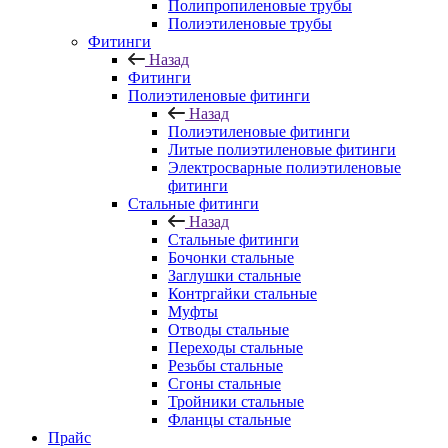
Полипропиленовые трубы
Полиэтиленовые трубы
Фитинги
Назад
Фитинги
Полиэтиленовые фитинги
Назад
Полиэтиленовые фитинги
Литые полиэтиленовые фитинги
Электросварные полиэтиленовые
фитинги
Стальные фитинги
Назад
Стальные фитинги
Бочонки стальные
Заглушки стальные
Контргайки стальные
Муфты
Отводы стальные
Переходы стальные
Резьбы стальные
Сгоны стальные
Тройники стальные
Фланцы стальные
Прайс