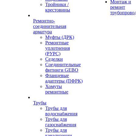
Монтаж и
Тройники /
ремонт
крестовины
трубопрово
Ремонтно-
соединительная
арматура
Муфты (ДРК)
Ремонтные
уплотнения
(РУРС)
Седелки
Соединительные
фитинги GEBO
Фланцевые
адаптеры (ПФРК)
Хомуты
ремонтные
Трубы
Трубы для
водоснабжения
Трубы для
газоснабжения
Трубы для
канализации