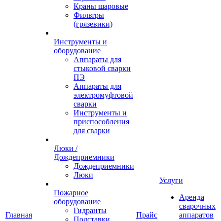
Краны шаровые
Фильтры
(грязевики)
Инструменты и
оборудование
Аппараты для
стыковой сварки
ПЭ
Аппараты для
электромуфтовой
сварки
Инструменты и
приспособления
для сварки
Люки /
Дождеприемники
Дождеприемники
Люки
Услуги
Пожарное
Аренда
оборудование
сварочных
Гидранты
Главная
Прайс
аппаратов
Подставки