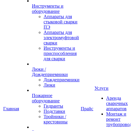
Инструменты и
оборудование
Аппараты для
стыковой сварки
ПЭ
Аппараты для
электромуфтовой
сварки
Инструменты и
приспособления
для сварки
Люки /
Дождеприемники
Дождеприемники
Люки
Услуги
Пожарное
Аренда
оборудование
сварочных
Гидранты
Главная
Прайс
аппаратов
Подставки
Монтаж и
Тройники /
ремонт
крестовины
трубопрово