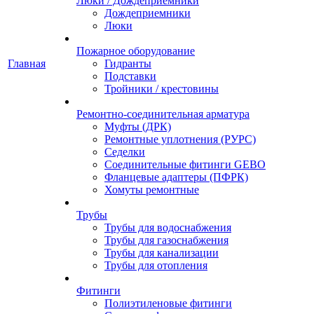
Люки / Дождеприемники
Дождеприемники
Люки
Пожарное оборудование
Главная
Гидранты
Подставки
Тройники / крестовины
Ремонтно-соединительная арматура
Муфты (ДРК)
Ремонтные уплотнения (РУРС)
Седелки
Соединительные фитинги GEBO
Фланцевые адаптеры (ПФРК)
Хомуты ремонтные
Трубы
Трубы для водоснабжения
Трубы для газоснабжения
Трубы для канализации
Трубы для отопления
Фитинги
Полиэтиленовые фитинги