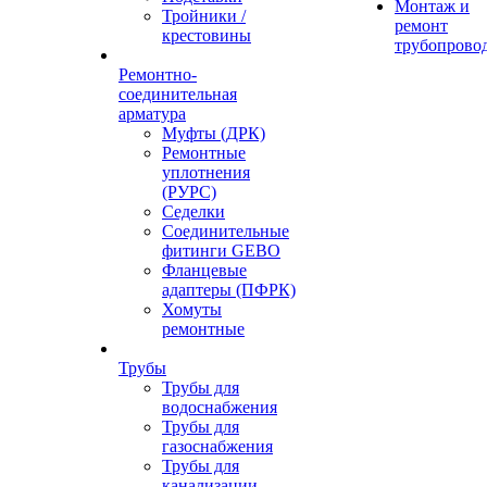
Монтаж и
Тройники /
ремонт
крестовины
трубопрово
Ремонтно-
соединительная
арматура
Муфты (ДРК)
Ремонтные
уплотнения
(РУРС)
Седелки
Соединительные
фитинги GEBO
Фланцевые
адаптеры (ПФРК)
Хомуты
ремонтные
Трубы
Трубы для
водоснабжения
Трубы для
газоснабжения
Трубы для
канализации