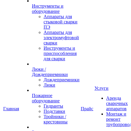
Инструменты и
оборудование
Аппараты для
стыковой сварки
ПЭ
Аппараты для
электромуфтовой
сварки
Инструменты и
приспособления
для сварки
Люки /
Дождеприемники
Дождеприемники
Люки
Услуги
Пожарное
Аренда
оборудование
сварочных
Гидранты
Главная
Прайс
аппаратов
Подставки
Монтаж и
Тройники /
ремонт
крестовины
трубопрово