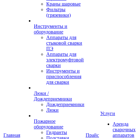
Краны шаровые
Фильтры
(грязевики)
Инструменты и
оборудование
Аппараты для
стыковой сварки
ПЭ
Аппараты для
электромуфтовой
сварки
Инструменты и
приспособления
для сварки
Люки /
Дождеприемники
Дождеприемники
Люки
Услуги
Пожарное
Аренда
оборудование
сварочных
Гидранты
Главная
Прайс
аппаратов
Подставки