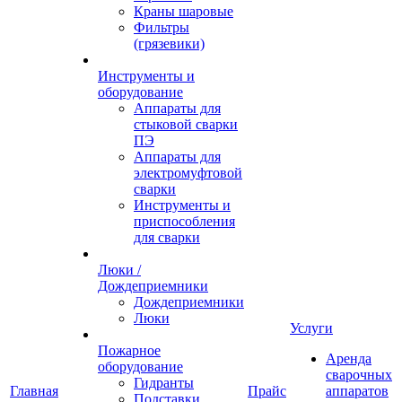
Краны шаровые
Фильтры
(грязевики)
Инструменты и
оборудование
Аппараты для
стыковой сварки
ПЭ
Аппараты для
электромуфтовой
сварки
Инструменты и
приспособления
для сварки
Люки /
Дождеприемники
Дождеприемники
Люки
Услуги
Пожарное
Аренда
оборудование
сварочных
Гидранты
Главная
Прайс
аппаратов
Подставки