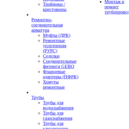
Монтаж и
Тройники /
ремонт
крестовины
трубопрово
Ремонтно-
соединительная
арматура
Муфты (ДРК)
Ремонтные
уплотнения
(РУРС)
Седелки
Соединительные
фитинги GEBO
Фланцевые
адаптеры (ПФРК)
Хомуты
ремонтные
Трубы
Трубы для
водоснабжения
Трубы для
газоснабжения
Трубы для
канализации