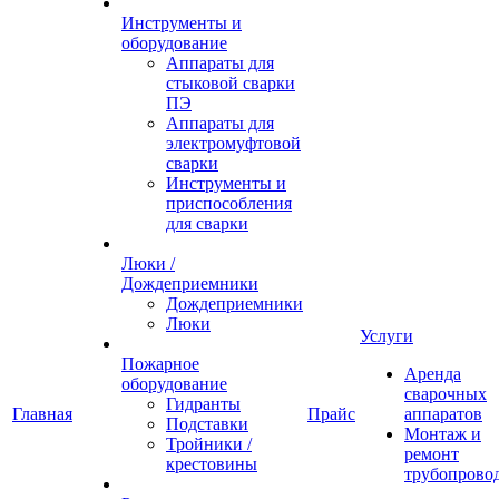
Инструменты и
оборудование
Аппараты для
стыковой сварки
ПЭ
Аппараты для
электромуфтовой
сварки
Инструменты и
приспособления
для сварки
Люки /
Дождеприемники
Дождеприемники
Люки
Услуги
Пожарное
Аренда
оборудование
сварочных
Гидранты
Главная
Прайс
аппаратов
Подставки
Монтаж и
Тройники /
ремонт
крестовины
трубопрово