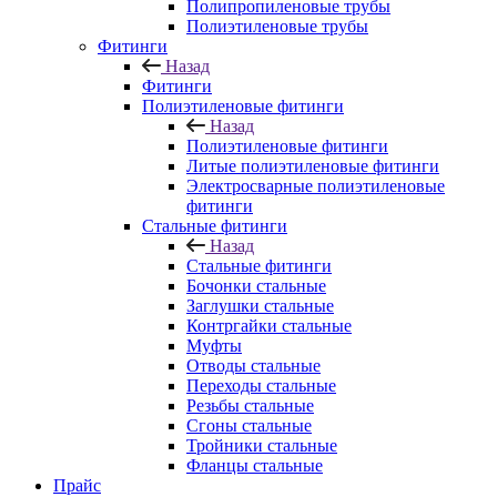
Полипропиленовые трубы
Полиэтиленовые трубы
Фитинги
Назад
Фитинги
Полиэтиленовые фитинги
Назад
Полиэтиленовые фитинги
Литые полиэтиленовые фитинги
Электросварные полиэтиленовые
фитинги
Стальные фитинги
Назад
Стальные фитинги
Бочонки стальные
Заглушки стальные
Контргайки стальные
Муфты
Отводы стальные
Переходы стальные
Резьбы стальные
Сгоны стальные
Тройники стальные
Фланцы стальные
Прайс