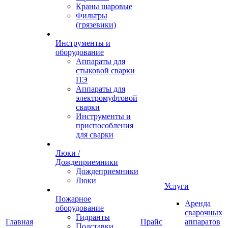
Краны шаровые
Фильтры
(грязевики)
Инструменты и
оборудование
Аппараты для
стыковой сварки
ПЭ
Аппараты для
электромуфтовой
сварки
Инструменты и
приспособления
для сварки
Люки /
Дождеприемники
Дождеприемники
Люки
Услуги
Пожарное
Аренда
оборудование
сварочных
Гидранты
Главная
Прайс
аппаратов
Подставки