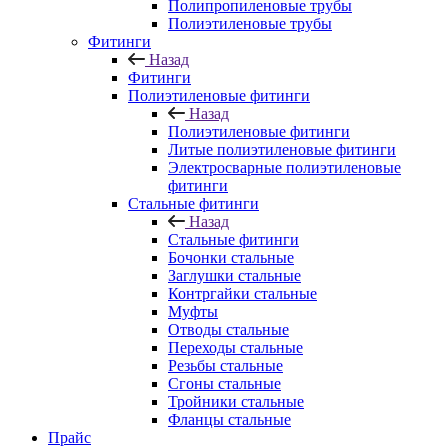
Полипропиленовые трубы
Полиэтиленовые трубы
Фитинги
Назад
Фитинги
Полиэтиленовые фитинги
Назад
Полиэтиленовые фитинги
Литые полиэтиленовые фитинги
Электросварные полиэтиленовые
фитинги
Стальные фитинги
Назад
Стальные фитинги
Бочонки стальные
Заглушки стальные
Контргайки стальные
Муфты
Отводы стальные
Переходы стальные
Резьбы стальные
Сгоны стальные
Тройники стальные
Фланцы стальные
Прайс