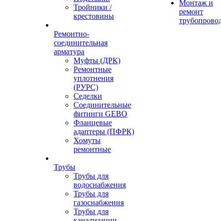
Монтаж и
Тройники /
ремонт
крестовины
трубопрово
Ремонтно-
соединительная
арматура
Муфты (ДРК)
Ремонтные
уплотнения
(РУРС)
Седелки
Соединительные
фитинги GEBO
Фланцевые
адаптеры (ПФРК)
Хомуты
ремонтные
Трубы
Трубы для
водоснабжения
Трубы для
газоснабжения
Трубы для
канализации