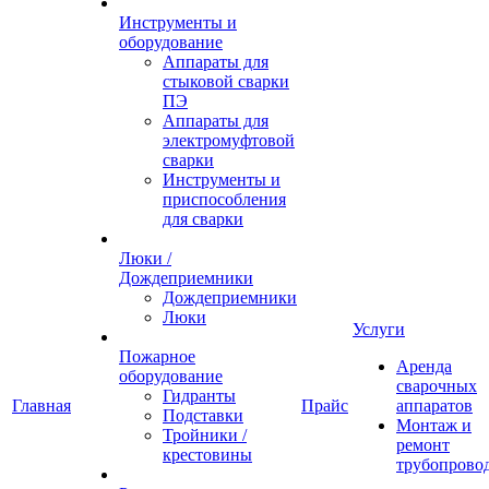
Инструменты и
оборудование
Аппараты для
стыковой сварки
ПЭ
Аппараты для
электромуфтовой
сварки
Инструменты и
приспособления
для сварки
Люки /
Дождеприемники
Дождеприемники
Люки
Услуги
Пожарное
Аренда
оборудование
сварочных
Гидранты
Главная
Прайс
аппаратов
Подставки
Монтаж и
Тройники /
ремонт
крестовины
трубопрово