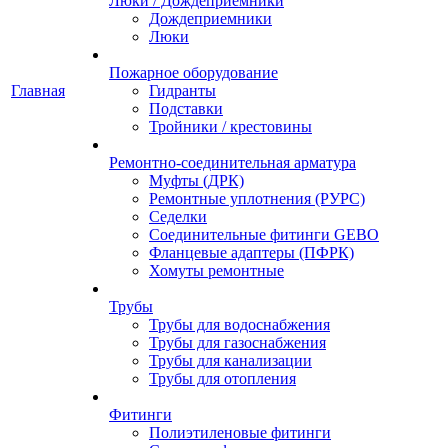
Люки / Дождеприемники
Дождеприемники
Люки
Пожарное оборудование
Главная
Гидранты
Подставки
Тройники / крестовины
Ремонтно-соединительная арматура
Муфты (ДРК)
Ремонтные уплотнения (РУРС)
Седелки
Соединительные фитинги GEBO
Фланцевые адаптеры (ПФРК)
Хомуты ремонтные
Трубы
Трубы для водоснабжения
Трубы для газоснабжения
Трубы для канализации
Трубы для отопления
Фитинги
Полиэтиленовые фитинги