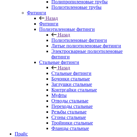
Полипропиленовые трубы
Полиэтиленовые трубы
Фитинги
Назад
Фитинги
Полиэтиленовые фитинги
Назад
Полиэтиленовые фитинги
Литые полиэтиленовые фитинги
Электросварные полиэтиленовые
фитинги
Стальные фитинги
Назад
Стальные фитинги
Бочонки стальные
Заглушки стальные
Контргайки стальные
Муфты
Отводы стальные
Переходы стальные
Резьбы стальные
Сгоны стальные
Тройники стальные
Фланцы стальные
Прайс