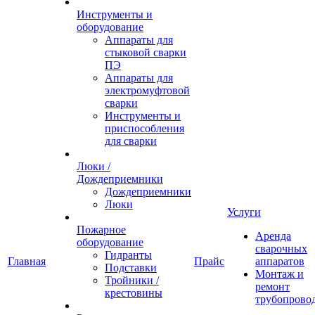
Инструменты и
оборудование
Аппараты для
стыковой сварки
ПЭ
Аппараты для
электромуфтовой
сварки
Инструменты и
приспособления
для сварки
Люки /
Дождеприемники
Дождеприемники
Люки
Услуги
Пожарное
Аренда
оборудование
сварочных
Гидранты
Главная
Прайс
аппаратов
Подставки
Монтаж и
Тройники /
ремонт
крестовины
трубопрово