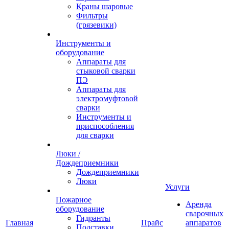
Краны шаровые
Фильтры
(грязевики)
Инструменты и
оборудование
Аппараты для
стыковой сварки
ПЭ
Аппараты для
электромуфтовой
сварки
Инструменты и
приспособления
для сварки
Люки /
Дождеприемники
Дождеприемники
Люки
Услуги
Пожарное
Аренда
оборудование
сварочных
Гидранты
Главная
Прайс
аппаратов
Подставки