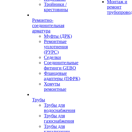
Монтаж и
Тройники /
ремонт
крестовины
трубопрово
Ремонтно-
соединительная
арматура
Муфты (ДРК)
Ремонтные
уплотнения
(РУРС)
Седелки
Соединительные
фитинги GEBO
Фланцевые
адаптеры (ПФРК)
Хомуты
ремонтные
Трубы
Трубы для
водоснабжения
Трубы для
газоснабжения
Трубы для
канализации