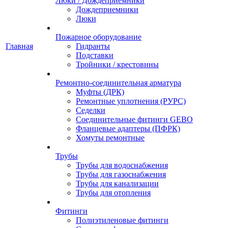
Люки / Дождеприемники
Дождеприемники
Люки
Пожарное оборудование
Главная
Гидранты
Подставки
Тройники / крестовины
Ремонтно-соединительная арматура
Муфты (ДРК)
Ремонтные уплотнения (РУРС)
Седелки
Соединительные фитинги GEBO
Фланцевые адаптеры (ПФРК)
Хомуты ремонтные
Трубы
Трубы для водоснабжения
Трубы для газоснабжения
Трубы для канализации
Трубы для отопления
Фитинги
Полиэтиленовые фитинги