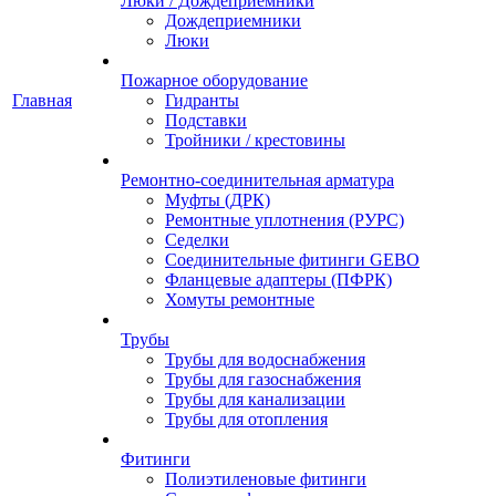
Люки / Дождеприемники
Дождеприемники
Люки
Пожарное оборудование
Главная
Гидранты
Подставки
Тройники / крестовины
Ремонтно-соединительная арматура
Муфты (ДРК)
Ремонтные уплотнения (РУРС)
Седелки
Соединительные фитинги GEBO
Фланцевые адаптеры (ПФРК)
Хомуты ремонтные
Трубы
Трубы для водоснабжения
Трубы для газоснабжения
Трубы для канализации
Трубы для отопления
Фитинги
Полиэтиленовые фитинги