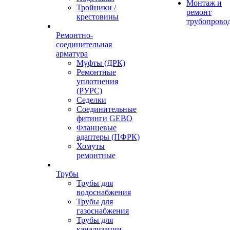
Монтаж и
Тройники /
ремонт
крестовины
трубопрово
Ремонтно-
соединительная
арматура
Муфты (ДРК)
Ремонтные
уплотнения
(РУРС)
Седелки
Соединительные
фитинги GEBO
Фланцевые
адаптеры (ПФРК)
Хомуты
ремонтные
Трубы
Трубы для
водоснабжения
Трубы для
газоснабжения
Трубы для
канализации