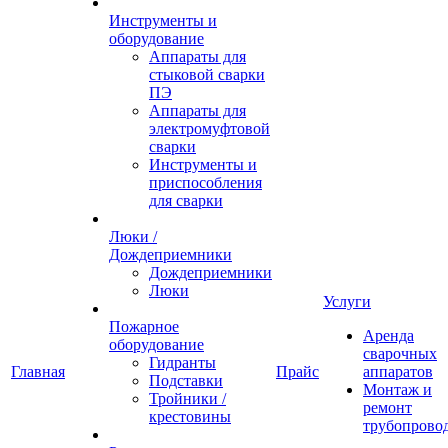
Инструменты и
оборудование
Аппараты для
стыковой сварки
ПЭ
Аппараты для
электромуфтовой
сварки
Инструменты и
приспособления
для сварки
Люки /
Дождеприемники
Дождеприемники
Люки
Услуги
Пожарное
Аренда
оборудование
сварочных
Гидранты
Главная
Прайс
аппаратов
Подставки
Монтаж и
Тройники /
ремонт
крестовины
трубопрово