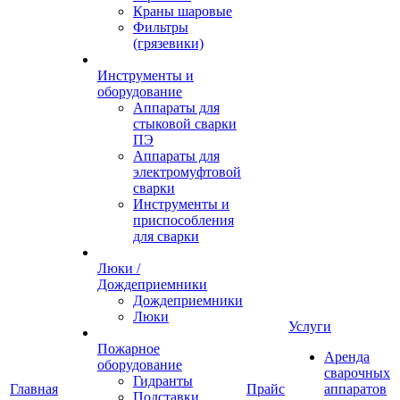
Краны шаровые
Фильтры
(грязевики)
Инструменты и
оборудование
Аппараты для
стыковой сварки
ПЭ
Аппараты для
электромуфтовой
сварки
Инструменты и
приспособления
для сварки
Люки /
Дождеприемники
Дождеприемники
Люки
Услуги
Пожарное
Аренда
оборудование
сварочных
Гидранты
Главная
Прайс
аппаратов
Подставки