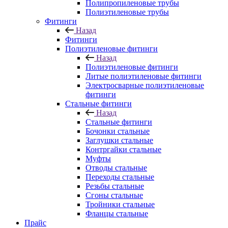
Полипропиленовые трубы
Полиэтиленовые трубы
Фитинги
Назад
Фитинги
Полиэтиленовые фитинги
Назад
Полиэтиленовые фитинги
Литые полиэтиленовые фитинги
Электросварные полиэтиленовые
фитинги
Стальные фитинги
Назад
Стальные фитинги
Бочонки стальные
Заглушки стальные
Контргайки стальные
Муфты
Отводы стальные
Переходы стальные
Резьбы стальные
Сгоны стальные
Тройники стальные
Фланцы стальные
Прайс