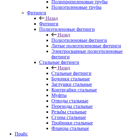
Полипропиленовые трубы
Полиэтиленовые трубы
Фитинги
Назад
Фитинги
Полиэтиленовые фитинги
Назад
Полиэтиленовые фитинги
Литые полиэтиленовые фитинги
Электросварные полиэтиленовые
фитинги
Стальные фитинги
Назад
Стальные фитинги
Бочонки стальные
Заглушки стальные
Контргайки стальные
Муфты
Отводы стальные
Переходы стальные
Резьбы стальные
Сгоны стальные
Тройники стальные
Фланцы стальные
Прайс