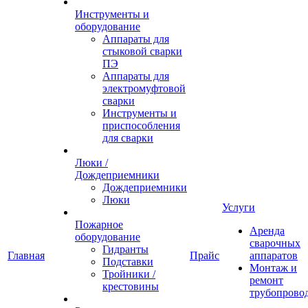
Инструменты и
оборудование
Аппараты для
стыковой сварки
ПЭ
Аппараты для
электромуфтовой
сварки
Инструменты и
приспособления
для сварки
Люки /
Дождеприемники
Дождеприемники
Люки
Услуги
Пожарное
Аренда
оборудование
сварочных
Гидранты
Главная
Прайс
аппаратов
Подставки
Монтаж и
Тройники /
ремонт
крестовины
трубопрово