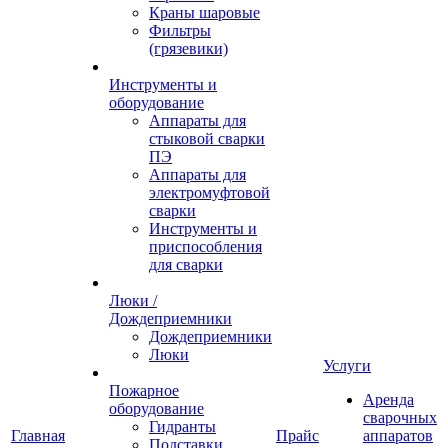
Краны шаровые
Фильтры
(грязевики)
Инструменты и
оборудование
Аппараты для
стыковой сварки
ПЭ
Аппараты для
электромуфтовой
сварки
Инструменты и
приспособления
для сварки
Люки /
Дождеприемники
Дождеприемники
Люки
Услуги
Пожарное
Аренда
оборудование
сварочных
Гидранты
Главная
Прайс
аппаратов
Подставки