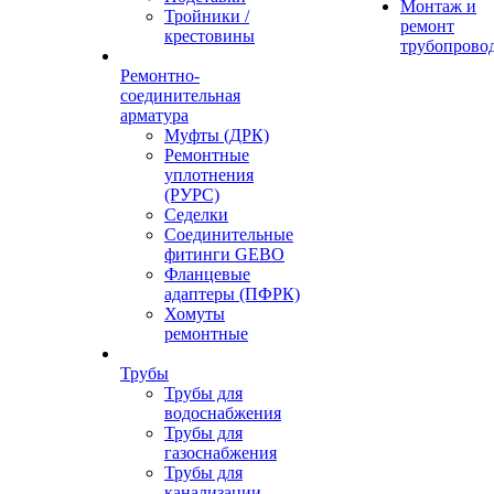
Монтаж и
Тройники /
ремонт
крестовины
трубопрово
Ремонтно-
соединительная
арматура
Муфты (ДРК)
Ремонтные
уплотнения
(РУРС)
Седелки
Соединительные
фитинги GEBO
Фланцевые
адаптеры (ПФРК)
Хомуты
ремонтные
Трубы
Трубы для
водоснабжения
Трубы для
газоснабжения
Трубы для
канализации