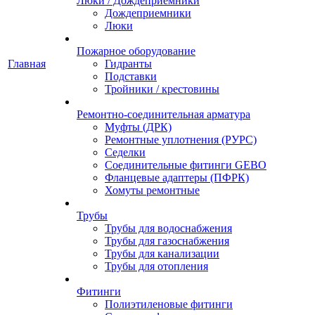
Люки / Дождеприемники
Дождеприемники
Люки
Пожарное оборудование
Главная
Гидранты
Подставки
Тройники / крестовины
Ремонтно-соединительная арматура
Муфты (ДРК)
Ремонтные уплотнения (РУРС)
Седелки
Соединительные фитинги GEBO
Фланцевые адаптеры (ПФРК)
Хомуты ремонтные
Трубы
Трубы для водоснабжения
Трубы для газоснабжения
Трубы для канализации
Трубы для отопления
Фитинги
Полиэтиленовые фитинги