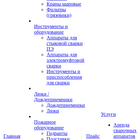
Краны шаровые
Фильтры
(грязевики)
Инструменты и
оборудование
Аппараты для
стыковой сварки
ПЭ
Аппараты для
электромуфтовой
сварки
Инструменты и
приспособления
для сварки
Люки /
Дождеприемники
Дождеприемники
Люки
Услуги
Пожарное
Аренда
оборудование
сварочных
Гидранты
Главная
Прайс
аппаратов
Подставки