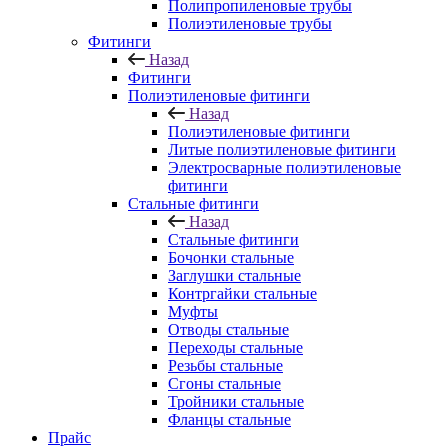
Полипропиленовые трубы
Полиэтиленовые трубы
Фитинги
Назад
Фитинги
Полиэтиленовые фитинги
Назад
Полиэтиленовые фитинги
Литые полиэтиленовые фитинги
Электросварные полиэтиленовые
фитинги
Стальные фитинги
Назад
Стальные фитинги
Бочонки стальные
Заглушки стальные
Контргайки стальные
Муфты
Отводы стальные
Переходы стальные
Резьбы стальные
Сгоны стальные
Тройники стальные
Фланцы стальные
Прайс