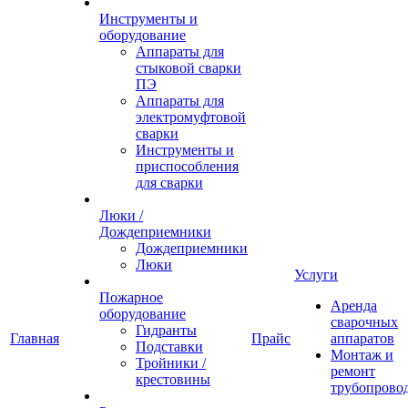
Инструменты и
оборудование
Аппараты для
стыковой сварки
ПЭ
Аппараты для
электромуфтовой
сварки
Инструменты и
приспособления
для сварки
Люки /
Дождеприемники
Дождеприемники
Люки
Услуги
Пожарное
Аренда
оборудование
сварочных
Гидранты
Главная
Прайс
аппаратов
Подставки
Монтаж и
Тройники /
ремонт
крестовины
трубопрово