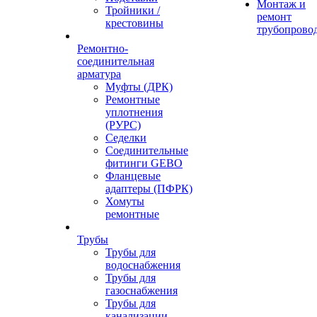
Монтаж и
Тройники /
ремонт
крестовины
трубопрово
Ремонтно-
соединительная
арматура
Муфты (ДРК)
Ремонтные
уплотнения
(РУРС)
Седелки
Соединительные
фитинги GEBO
Фланцевые
адаптеры (ПФРК)
Хомуты
ремонтные
Трубы
Трубы для
водоснабжения
Трубы для
газоснабжения
Трубы для
канализации