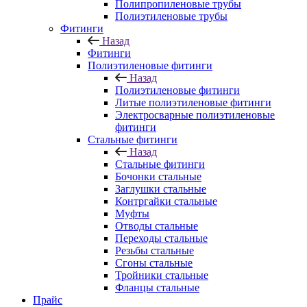
Полипропиленовые трубы
Полиэтиленовые трубы
Фитинги
Назад
Фитинги
Полиэтиленовые фитинги
Назад
Полиэтиленовые фитинги
Литые полиэтиленовые фитинги
Электросварные полиэтиленовые
фитинги
Стальные фитинги
Назад
Стальные фитинги
Бочонки стальные
Заглушки стальные
Контргайки стальные
Муфты
Отводы стальные
Переходы стальные
Резьбы стальные
Сгоны стальные
Тройники стальные
Фланцы стальные
Прайс