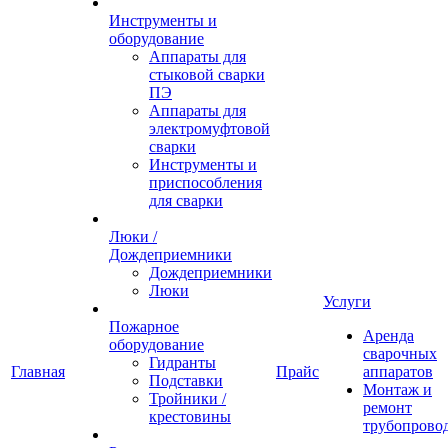
Инструменты и
оборудование
Аппараты для
стыковой сварки
ПЭ
Аппараты для
электромуфтовой
сварки
Инструменты и
приспособления
для сварки
Люки /
Дождеприемники
Дождеприемники
Люки
Услуги
Пожарное
Аренда
оборудование
сварочных
Гидранты
Главная
Прайс
аппаратов
Подставки
Монтаж и
Тройники /
ремонт
крестовины
трубопрово