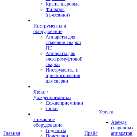
Краны шаровые
Фильтры
(грязевики)
Инструменты и
оборудование
Аппараты для
стыковой сварки
ПЭ
Аппараты для
электромуфтовой
сварки
Инструменты и
приспособления
для сварки
Люки /
Дождеприемники
Дождеприемники
Люки
Услуги
Пожарное
Аренда
оборудование
сварочных
Гидранты
Главная
Прайс
аппаратов
Подставки