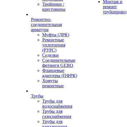
Монтаж и
Тройники /
ремонт
крестовины
трубопрово
Ремонтно-
соединительная
арматура
Муфты (ДРК)
Ремонтные
уплотнения
(РУРС)
Седелки
Соединительные
фитинги GEBO
Фланцевые
адаптеры (ПФРК)
Хомуты
ремонтные
Трубы
Трубы для
водоснабжения
Трубы для
газоснабжения
Трубы для
канализации