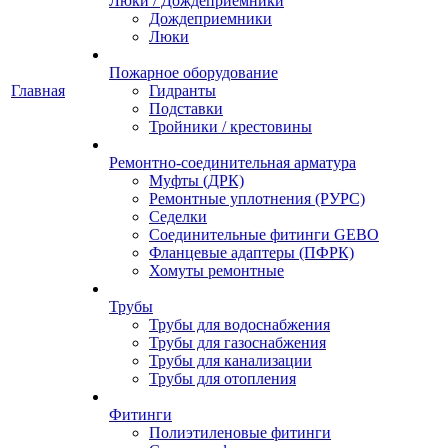
Люки / Дождеприемники
Дождеприемники
Люки
Пожарное оборудование
Главная
Гидранты
Подставки
Тройники / крестовины
Ремонтно-соединительная арматура
Муфты (ДРК)
Ремонтные уплотнения (РУРС)
Седелки
Соединительные фитинги GEBO
Фланцевые адаптеры (ПФРК)
Хомуты ремонтные
Трубы
Трубы для водоснабжения
Трубы для газоснабжения
Трубы для канализации
Трубы для отопления
Фитинги
Полиэтиленовые фитинги