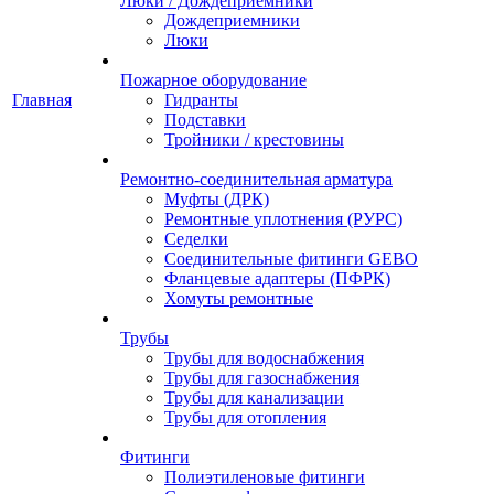
Люки / Дождеприемники
Дождеприемники
Люки
Пожарное оборудование
Главная
Гидранты
Подставки
Тройники / крестовины
Ремонтно-соединительная арматура
Муфты (ДРК)
Ремонтные уплотнения (РУРС)
Седелки
Соединительные фитинги GEBO
Фланцевые адаптеры (ПФРК)
Хомуты ремонтные
Трубы
Трубы для водоснабжения
Трубы для газоснабжения
Трубы для канализации
Трубы для отопления
Фитинги
Полиэтиленовые фитинги