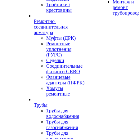
Монтаж и
Тройники /
ремонт
крестовины
трубопрово
Ремонтно-
соединительная
арматура
Муфты (ДРК)
Ремонтные
уплотнения
(РУРС)
Седелки
Соединительные
фитинги GEBO
Фланцевые
адаптеры (ПФРК)
Хомуты
ремонтные
Трубы
Трубы для
водоснабжения
Трубы для
газоснабжения
Трубы для
канализации