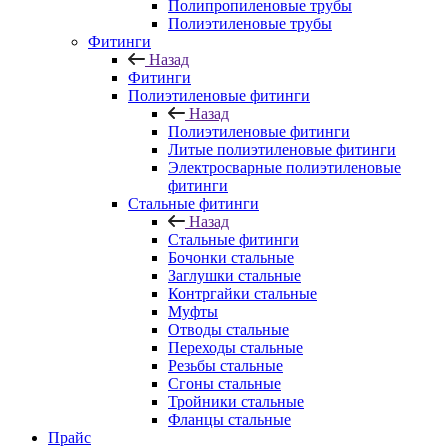
Полипропиленовые трубы
Полиэтиленовые трубы
Фитинги
Назад
Фитинги
Полиэтиленовые фитинги
Назад
Полиэтиленовые фитинги
Литые полиэтиленовые фитинги
Электросварные полиэтиленовые
фитинги
Стальные фитинги
Назад
Стальные фитинги
Бочонки стальные
Заглушки стальные
Контргайки стальные
Муфты
Отводы стальные
Переходы стальные
Резьбы стальные
Сгоны стальные
Тройники стальные
Фланцы стальные
Прайс