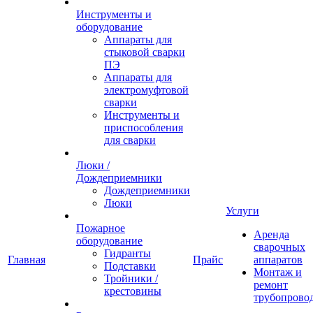
Инструменты и
оборудование
Аппараты для
стыковой сварки
ПЭ
Аппараты для
электромуфтовой
сварки
Инструменты и
приспособления
для сварки
Люки /
Дождеприемники
Дождеприемники
Люки
Услуги
Пожарное
Аренда
оборудование
сварочных
Гидранты
Главная
Прайс
аппаратов
Подставки
Монтаж и
Тройники /
ремонт
крестовины
трубопрово