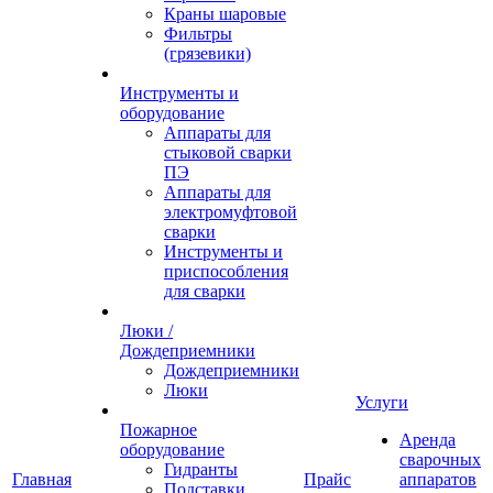
Краны шаровые
Фильтры
(грязевики)
Инструменты и
оборудование
Аппараты для
стыковой сварки
ПЭ
Аппараты для
электромуфтовой
сварки
Инструменты и
приспособления
для сварки
Люки /
Дождеприемники
Дождеприемники
Люки
Услуги
Пожарное
Аренда
оборудование
сварочных
Гидранты
Главная
Прайс
аппаратов
Подставки