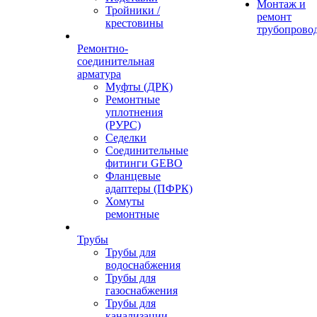
Монтаж и
Тройники /
ремонт
крестовины
трубопрово
Ремонтно-
соединительная
арматура
Муфты (ДРК)
Ремонтные
уплотнения
(РУРС)
Седелки
Соединительные
фитинги GEBO
Фланцевые
адаптеры (ПФРК)
Хомуты
ремонтные
Трубы
Трубы для
водоснабжения
Трубы для
газоснабжения
Трубы для
канализации