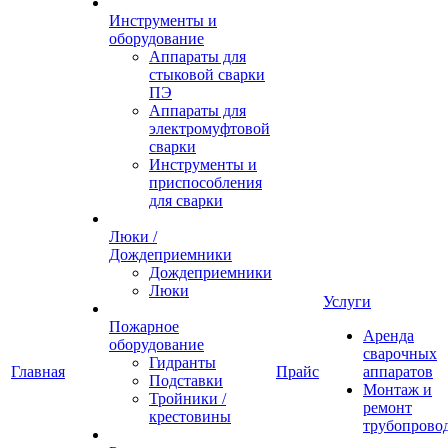
Инструменты и
оборудование
Аппараты для
стыковой сварки
ПЭ
Аппараты для
электромуфтовой
сварки
Инструменты и
приспособления
для сварки
Люки /
Дождеприемники
Дождеприемники
Люки
Услуги
Пожарное
Аренда
оборудование
сварочных
Гидранты
Главная
Прайс
аппаратов
Подставки
Монтаж и
Тройники /
ремонт
крестовины
трубопрово