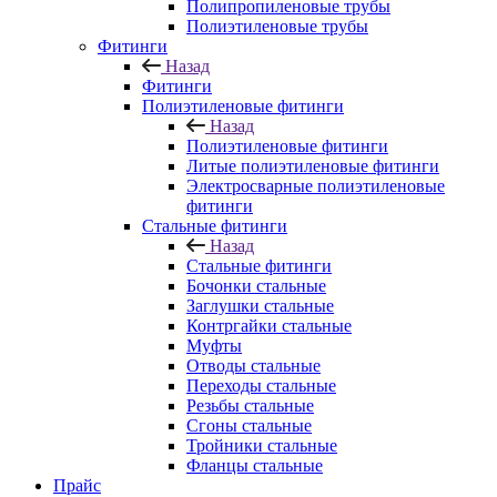
Полипропиленовые трубы
Полиэтиленовые трубы
Фитинги
Назад
Фитинги
Полиэтиленовые фитинги
Назад
Полиэтиленовые фитинги
Литые полиэтиленовые фитинги
Электросварные полиэтиленовые
фитинги
Стальные фитинги
Назад
Стальные фитинги
Бочонки стальные
Заглушки стальные
Контргайки стальные
Муфты
Отводы стальные
Переходы стальные
Резьбы стальные
Сгоны стальные
Тройники стальные
Фланцы стальные
Прайс