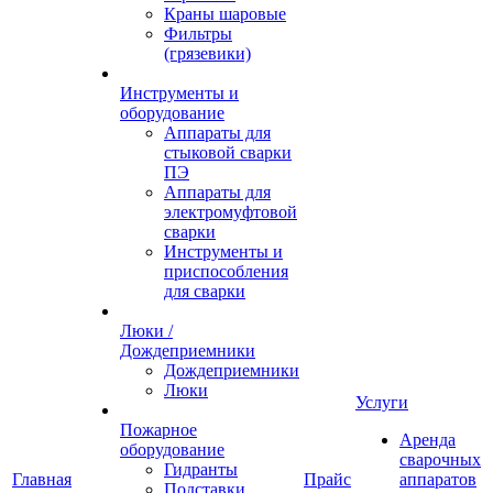
Краны шаровые
Фильтры
(грязевики)
Инструменты и
оборудование
Аппараты для
стыковой сварки
ПЭ
Аппараты для
электромуфтовой
сварки
Инструменты и
приспособления
для сварки
Люки /
Дождеприемники
Дождеприемники
Люки
Услуги
Пожарное
Аренда
оборудование
сварочных
Гидранты
Главная
Прайс
аппаратов
Подставки