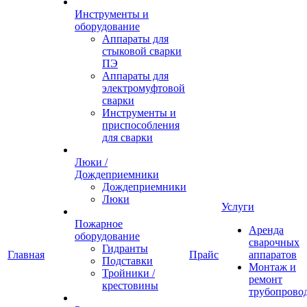
Инструменты и
оборудование
Аппараты для
стыковой сварки
ПЭ
Аппараты для
электромуфтовой
сварки
Инструменты и
приспособления
для сварки
Люки /
Дождеприемники
Дождеприемники
Люки
Услуги
Пожарное
Аренда
оборудование
сварочных
Гидранты
Главная
Прайс
аппаратов
Подставки
Монтаж и
Тройники /
ремонт
крестовины
трубопрово