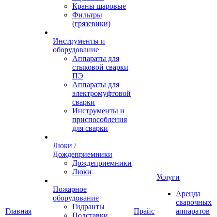
Краны шаровые
Фильтры
(грязевики)
Инструменты и
оборудование
Аппараты для
стыковой сварки
ПЭ
Аппараты для
электромуфтовой
сварки
Инструменты и
приспособления
для сварки
Люки /
Дождеприемники
Дождеприемники
Люки
Услуги
Пожарное
Аренда
оборудование
сварочных
Гидранты
Главная
Прайс
аппаратов
Подставки