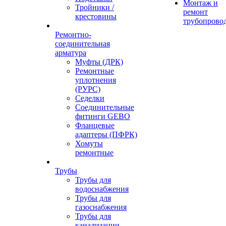
Монтаж и
Тройники /
ремонт
крестовины
трубопрово
Ремонтно-
соединительная
арматура
Муфты (ДРК)
Ремонтные
уплотнения
(РУРС)
Седелки
Соединительные
фитинги GEBO
Фланцевые
адаптеры (ПФРК)
Хомуты
ремонтные
Трубы
Трубы для
водоснабжения
Трубы для
газоснабжения
Трубы для
канализации