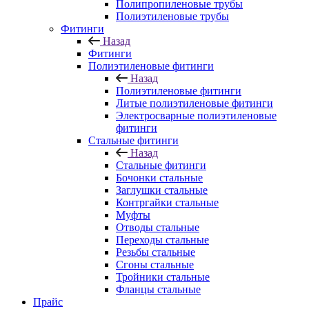
Полипропиленовые трубы
Полиэтиленовые трубы
Фитинги
Назад
Фитинги
Полиэтиленовые фитинги
Назад
Полиэтиленовые фитинги
Литые полиэтиленовые фитинги
Электросварные полиэтиленовые
фитинги
Стальные фитинги
Назад
Стальные фитинги
Бочонки стальные
Заглушки стальные
Контргайки стальные
Муфты
Отводы стальные
Переходы стальные
Резьбы стальные
Сгоны стальные
Тройники стальные
Фланцы стальные
Прайс