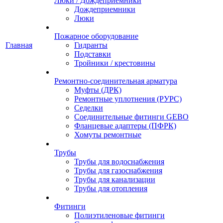
Люки / Дождеприемники
Дождеприемники
Люки
Пожарное оборудование
Главная
Гидранты
Подставки
Тройники / крестовины
Ремонтно-соединительная арматура
Муфты (ДРК)
Ремонтные уплотнения (РУРС)
Седелки
Соединительные фитинги GEBO
Фланцевые адаптеры (ПФРК)
Хомуты ремонтные
Трубы
Трубы для водоснабжения
Трубы для газоснабжения
Трубы для канализации
Трубы для отопления
Фитинги
Полиэтиленовые фитинги