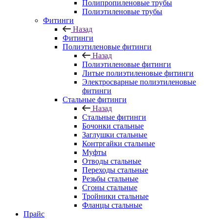
Полипропиленовые трубы
Полиэтиленовые трубы
Фитинги
Назад
Фитинги
Полиэтиленовые фитинги
Назад
Полиэтиленовые фитинги
Литые полиэтиленовые фитинги
Электросварные полиэтиленовые
фитинги
Стальные фитинги
Назад
Стальные фитинги
Бочонки стальные
Заглушки стальные
Контргайки стальные
Муфты
Отводы стальные
Переходы стальные
Резьбы стальные
Сгоны стальные
Тройники стальные
Фланцы стальные
Прайс