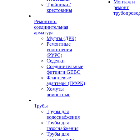
Монтаж и
Тройники /
ремонт
крестовины
трубопрово
Ремонтно-
соединительная
арматура
Муфты (ДРК)
Ремонтные
уплотнения
(РУРС)
Седелки
Соединительные
фитинги GEBO
Фланцевые
адаптеры (ПФРК)
Хомуты
ремонтные
Трубы
Трубы для
водоснабжения
Трубы для
газоснабжения
Трубы для
канализации