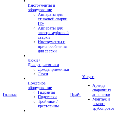
Инструменты и
оборудование
Аппараты для
стыковой сварки
ПЭ
Аппараты для
электромуфтовой
сварки
Инструменты и
приспособления
для сварки
Люки /
Дождеприемники
Дождеприемники
Люки
Услуги
Пожарное
Аренда
оборудование
сварочных
Гидранты
Главная
Прайс
аппаратов
Подставки
Монтаж и
Тройники /
ремонт
крестовины
трубопрово