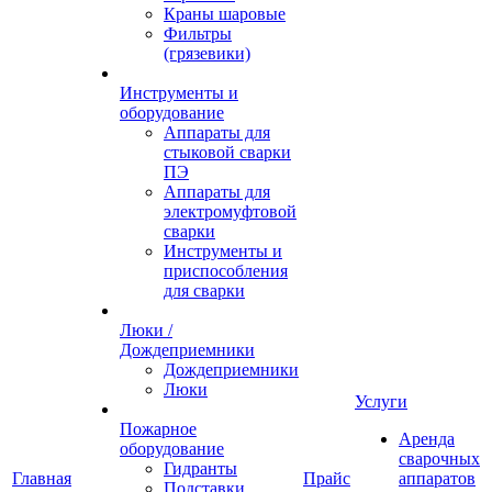
Краны шаровые
Фильтры
(грязевики)
Инструменты и
оборудование
Аппараты для
стыковой сварки
ПЭ
Аппараты для
электромуфтовой
сварки
Инструменты и
приспособления
для сварки
Люки /
Дождеприемники
Дождеприемники
Люки
Услуги
Пожарное
Аренда
оборудование
сварочных
Гидранты
Главная
Прайс
аппаратов
Подставки