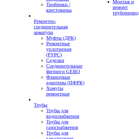
Монтаж и
Тройники /
ремонт
крестовины
трубопрово
Ремонтно-
соединительная
арматура
Муфты (ДРК)
Ремонтные
уплотнения
(РУРС)
Седелки
Соединительные
фитинги GEBO
Фланцевые
адаптеры (ПФРК)
Хомуты
ремонтные
Трубы
Трубы для
водоснабжения
Трубы для
газоснабжения
Трубы для
канализации