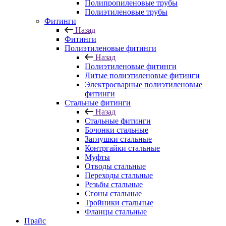
Полипропиленовые трубы
Полиэтиленовые трубы
Фитинги
Назад
Фитинги
Полиэтиленовые фитинги
Назад
Полиэтиленовые фитинги
Литые полиэтиленовые фитинги
Электросварные полиэтиленовые
фитинги
Стальные фитинги
Назад
Стальные фитинги
Бочонки стальные
Заглушки стальные
Контргайки стальные
Муфты
Отводы стальные
Переходы стальные
Резьбы стальные
Сгоны стальные
Тройники стальные
Фланцы стальные
Прайс