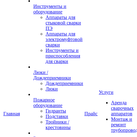
Инструменты и
оборудование
Аппараты для
стыковой сварки
ПЭ
Аппараты для
электромуфтовой
сварки
Инструменты и
приспособления
для сварки
Люки /
Дождеприемники
Дождеприемники
Люки
Услуги
Пожарное
Аренда
оборудование
сварочных
Гидранты
Главная
Прайс
аппаратов
Подставки
Монтаж и
Тройники /
ремонт
крестовины
трубопрово