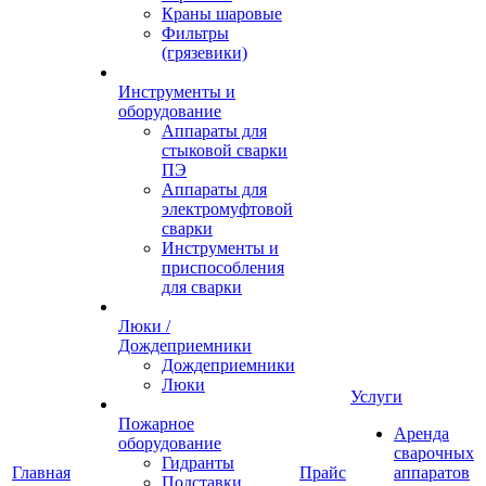
Краны шаровые
Фильтры
(грязевики)
Инструменты и
оборудование
Аппараты для
стыковой сварки
ПЭ
Аппараты для
электромуфтовой
сварки
Инструменты и
приспособления
для сварки
Люки /
Дождеприемники
Дождеприемники
Люки
Услуги
Пожарное
Аренда
оборудование
сварочных
Гидранты
Главная
Прайс
аппаратов
Подставки