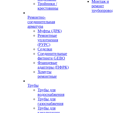
Монтаж и
Тройники /
ремонт
крестовины
трубопрово
Ремонтно-
соединительная
арматура
Муфты (ДРК)
Ремонтные
уплотнения
(РУРС)
Седелки
Соединительные
фитинги GEBO
Фланцевые
адаптеры (ПФРК)
Хомуты
ремонтные
Трубы
Трубы для
водоснабжения
Трубы для
газоснабжения
Трубы для
канализации