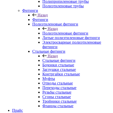
Полипропиленовые трубы
Полиэтиленовые трубы
Фитинги
Назад
Фитинги
Полиэтиленовые фитинги
Назад
Полиэтиленовые фитинги
Литые полиэтиленовые фитинги
Электросварные полиэтиленовые
фитинги
Стальные фитинги
Назад
Стальные фитинги
Бочонки стальные
Заглушки стальные
Контргайки стальные
Муфты
Отводы стальные
Переходы стальные
Резьбы стальные
Сгоны стальные
Тройники стальные
Фланцы стальные
Прайс