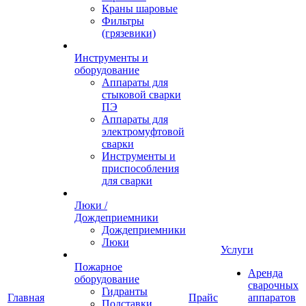
Краны шаровые
Фильтры
(грязевики)
Инструменты и
оборудование
Аппараты для
стыковой сварки
ПЭ
Аппараты для
электромуфтовой
сварки
Инструменты и
приспособления
для сварки
Люки /
Дождеприемники
Дождеприемники
Люки
Услуги
Пожарное
Аренда
оборудование
сварочных
Гидранты
Главная
Прайс
аппаратов
Подставки