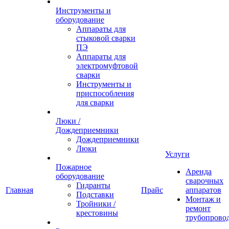
Инструменты и
оборудование
Аппараты для
стыковой сварки
ПЭ
Аппараты для
электромуфтовой
сварки
Инструменты и
приспособления
для сварки
Люки /
Дождеприемники
Дождеприемники
Люки
Услуги
Пожарное
Аренда
оборудование
сварочных
Гидранты
Главная
Прайс
аппаратов
Подставки
Монтаж и
Тройники /
ремонт
крестовины
трубопрово