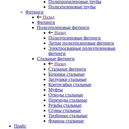
Полипропиленовые трубы
Полиэтиленовые трубы
Фитинги
Назад
Фитинги
Полиэтиленовые фитинги
Назад
Полиэтиленовые фитинги
Литые полиэтиленовые фитинги
Электросварные полиэтиленовые
фитинги
Стальные фитинги
Назад
Стальные фитинги
Бочонки стальные
Заглушки стальные
Контргайки стальные
Муфты
Отводы стальные
Переходы стальные
Резьбы стальные
Сгоны стальные
Тройники стальные
Фланцы стальные
Прайс