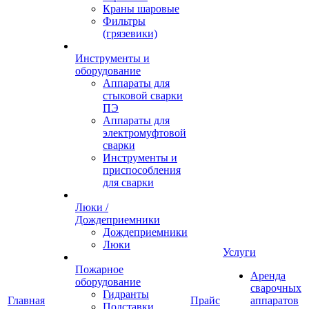
Краны шаровые
Фильтры
(грязевики)
Инструменты и
оборудование
Аппараты для
стыковой сварки
ПЭ
Аппараты для
электромуфтовой
сварки
Инструменты и
приспособления
для сварки
Люки /
Дождеприемники
Дождеприемники
Люки
Услуги
Пожарное
Аренда
оборудование
сварочных
Гидранты
Главная
Прайс
аппаратов
Подставки