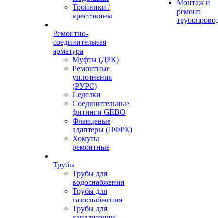
Монтаж и
Тройники /
ремонт
крестовины
трубопрово
Ремонтно-
соединительная
арматура
Муфты (ДРК)
Ремонтные
уплотнения
(РУРС)
Седелки
Соединительные
фитинги GEBO
Фланцевые
адаптеры (ПФРК)
Хомуты
ремонтные
Трубы
Трубы для
водоснабжения
Трубы для
газоснабжения
Трубы для
канализации