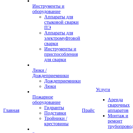
Инструменты и
оборудование
Аппараты для
стыковой сварки
ПЭ
Аппараты для
электромуфтовой
сварки
Инструменты и
приспособления
для сварки
Люки /
Дождеприемники
Дождеприемники
Люки
Услуги
Пожарное
Аренда
оборудование
сварочных
Гидранты
Главная
Прайс
аппаратов
Подставки
Монтаж и
Тройники /
ремонт
крестовины
трубопрово