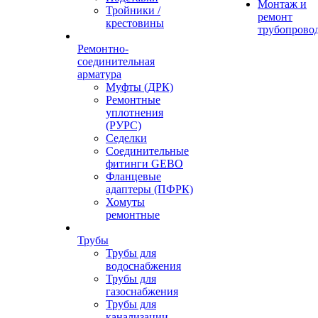
Монтаж и
Тройники /
ремонт
крестовины
трубопрово
Ремонтно-
соединительная
арматура
Муфты (ДРК)
Ремонтные
уплотнения
(РУРС)
Седелки
Соединительные
фитинги GEBO
Фланцевые
адаптеры (ПФРК)
Хомуты
ремонтные
Трубы
Трубы для
водоснабжения
Трубы для
газоснабжения
Трубы для
канализации