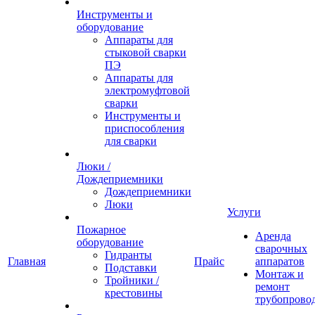
Инструменты и
оборудование
Аппараты для
стыковой сварки
ПЭ
Аппараты для
электромуфтовой
сварки
Инструменты и
приспособления
для сварки
Люки /
Дождеприемники
Дождеприемники
Люки
Услуги
Пожарное
Аренда
оборудование
сварочных
Гидранты
Главная
Прайс
аппаратов
Подставки
Монтаж и
Тройники /
ремонт
крестовины
трубопрово