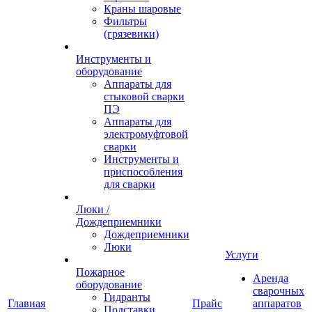
Краны шаровые
Фильтры
(грязевики)
Инструменты и
оборудование
Аппараты для
стыковой сварки
ПЭ
Аппараты для
электромуфтовой
сварки
Инструменты и
приспособления
для сварки
Люки /
Дождеприемники
Дождеприемники
Люки
Услуги
Пожарное
Аренда
оборудование
сварочных
Гидранты
Главная
Прайс
аппаратов
Подставки