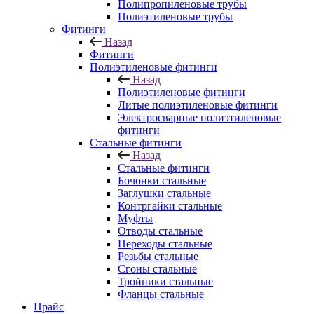
Полипропиленовые трубы
Полиэтиленовые трубы
Фитинги
Назад
Фитинги
Полиэтиленовые фитинги
Назад
Полиэтиленовые фитинги
Литые полиэтиленовые фитинги
Электросварные полиэтиленовые
фитинги
Стальные фитинги
Назад
Стальные фитинги
Бочонки стальные
Заглушки стальные
Контргайки стальные
Муфты
Отводы стальные
Переходы стальные
Резьбы стальные
Сгоны стальные
Тройники стальные
Фланцы стальные
Прайс