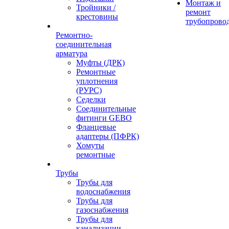
Монтаж и
Тройники /
ремонт
крестовины
трубопрово
Ремонтно-
соединительная
арматура
Муфты (ДРК)
Ремонтные
уплотнения
(РУРС)
Седелки
Соединительные
фитинги GEBO
Фланцевые
адаптеры (ПФРК)
Хомуты
ремонтные
Трубы
Трубы для
водоснабжения
Трубы для
газоснабжения
Трубы для
канализации