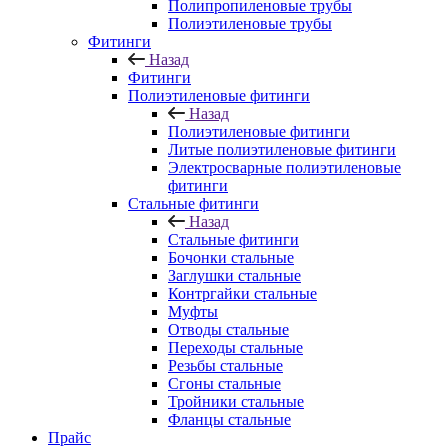
Полипропиленовые трубы
Полиэтиленовые трубы
Фитинги
Назад
Фитинги
Полиэтиленовые фитинги
Назад
Полиэтиленовые фитинги
Литые полиэтиленовые фитинги
Электросварные полиэтиленовые
фитинги
Стальные фитинги
Назад
Стальные фитинги
Бочонки стальные
Заглушки стальные
Контргайки стальные
Муфты
Отводы стальные
Переходы стальные
Резьбы стальные
Сгоны стальные
Тройники стальные
Фланцы стальные
Прайс