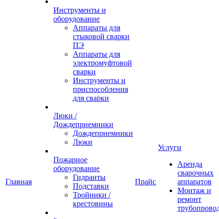
Инструменты и
оборудование
Аппараты для
стыковой сварки
ПЭ
Аппараты для
электромуфтовой
сварки
Инструменты и
приспособления
для сварки
Люки /
Дождеприемники
Дождеприемники
Люки
Услуги
Пожарное
Аренда
оборудование
сварочных
Гидранты
Главная
Прайс
аппаратов
Подставки
Монтаж и
Тройники /
ремонт
крестовины
трубопрово