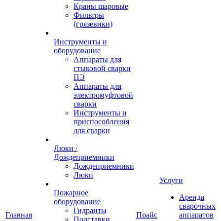
Краны шаровые
Фильтры
(грязевики)
Инструменты и
оборудование
Аппараты для
стыковой сварки
ПЭ
Аппараты для
электромуфтовой
сварки
Инструменты и
приспособления
для сварки
Люки /
Дождеприемники
Дождеприемники
Люки
Услуги
Пожарное
Аренда
оборудование
сварочных
Гидранты
Главная
Прайс
аппаратов
Подставки