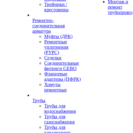
Монтаж и
Тройники /
ремонт
крестовины
трубопрово
Ремонтно-
соединительная
арматура
Муфты (ДРК)
Ремонтные
уплотнения
(РУРС)
Седелки
Соединительные
фитинги GEBO
Фланцевые
адаптеры (ПФРК)
Хомуты
ремонтные
Трубы
Трубы для
водоснабжения
Трубы для
газоснабжения
Трубы для
канализации