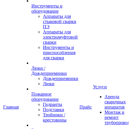
Инструменты и
оборудование
Аппараты для
стыковой сварки
ПЭ
Аппараты для
электромуфтовой
сварки
Инструменты и
приспособления
для сварки
Люки /
Дождеприемники
Дождеприемники
Люки
Услуги
Пожарное
Аренда
оборудование
сварочных
Гидранты
Главная
Прайс
аппаратов
Подставки
Монтаж и
Тройники /
ремонт
крестовины
трубопрово