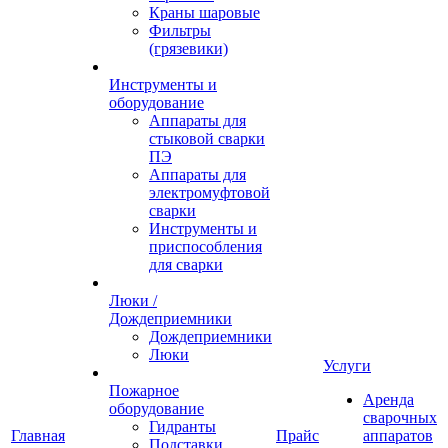
Краны шаровые
Фильтры
(грязевики)
Инструменты и
оборудование
Аппараты для
стыковой сварки
ПЭ
Аппараты для
электромуфтовой
сварки
Инструменты и
приспособления
для сварки
Люки /
Дождеприемники
Дождеприемники
Люки
Услуги
Пожарное
Аренда
оборудование
сварочных
Гидранты
Главная
Прайс
аппаратов
Подставки