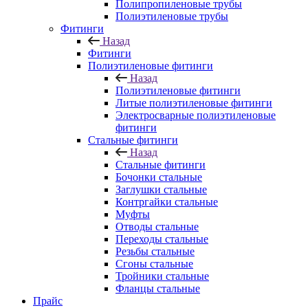
Полипропиленовые трубы
Полиэтиленовые трубы
Фитинги
Назад
Фитинги
Полиэтиленовые фитинги
Назад
Полиэтиленовые фитинги
Литые полиэтиленовые фитинги
Электросварные полиэтиленовые
фитинги
Стальные фитинги
Назад
Стальные фитинги
Бочонки стальные
Заглушки стальные
Контргайки стальные
Муфты
Отводы стальные
Переходы стальные
Резьбы стальные
Сгоны стальные
Тройники стальные
Фланцы стальные
Прайс