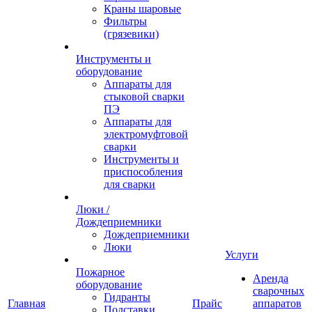
Краны шаровые
Фильтры
(грязевики)
Инструменты и
оборудование
Аппараты для
стыковой сварки
ПЭ
Аппараты для
электромуфтовой
сварки
Инструменты и
приспособления
для сварки
Люки /
Дождеприемники
Дождеприемники
Люки
Услуги
Пожарное
Аренда
оборудование
сварочных
Гидранты
Главная
Прайс
аппаратов
Подставки