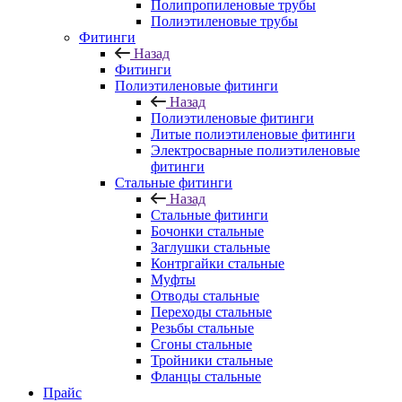
Полипропиленовые трубы
Полиэтиленовые трубы
Фитинги
Назад
Фитинги
Полиэтиленовые фитинги
Назад
Полиэтиленовые фитинги
Литые полиэтиленовые фитинги
Электросварные полиэтиленовые
фитинги
Стальные фитинги
Назад
Стальные фитинги
Бочонки стальные
Заглушки стальные
Контргайки стальные
Муфты
Отводы стальные
Переходы стальные
Резьбы стальные
Сгоны стальные
Тройники стальные
Фланцы стальные
Прайс