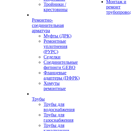
Монтаж и
Тройники /
ремонт
крестовины
трубопрово
Ремонтно-
соединительная
арматура
Муфты (ДРК)
Ремонтные
уплотнения
(РУРС)
Седелки
Соединительные
фитинги GEBO
Фланцевые
адаптеры (ПФРК)
Хомуты
ремонтные
Трубы
Трубы для
водоснабжения
Трубы для
газоснабжения
Трубы для
канализации