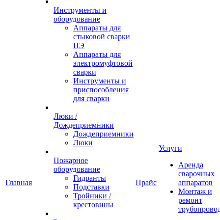
Инструменты и
оборудование
Аппараты для
стыковой сварки
ПЭ
Аппараты для
электромуфтовой
сварки
Инструменты и
приспособления
для сварки
Люки /
Дождеприемники
Дождеприемники
Люки
Услуги
Пожарное
Аренда
оборудование
сварочных
Гидранты
Главная
Прайс
аппаратов
Подставки
Монтаж и
Тройники /
ремонт
крестовины
трубопрово