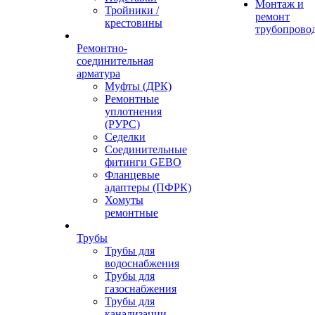
Монтаж и
Тройники /
ремонт
крестовины
трубопрово
Ремонтно-
соединительная
арматура
Муфты (ДРК)
Ремонтные
уплотнения
(РУРС)
Седелки
Соединительные
фитинги GEBO
Фланцевые
адаптеры (ПФРК)
Хомуты
ремонтные
Трубы
Трубы для
водоснабжения
Трубы для
газоснабжения
Трубы для
канализации