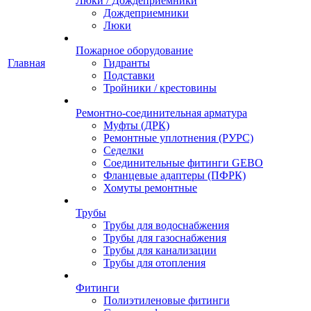
Люки / Дождеприемники
Дождеприемники
Люки
Пожарное оборудование
Главная
Гидранты
Подставки
Тройники / крестовины
Ремонтно-соединительная арматура
Муфты (ДРК)
Ремонтные уплотнения (РУРС)
Седелки
Соединительные фитинги GEBO
Фланцевые адаптеры (ПФРК)
Хомуты ремонтные
Трубы
Трубы для водоснабжения
Трубы для газоснабжения
Трубы для канализации
Трубы для отопления
Фитинги
Полиэтиленовые фитинги