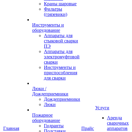
Краны шаровые
Фильтры
(грязевики)
Инструменты и
оборудование
Аппараты для
стыковой сварки
ПЭ
Аппараты для
электромуфтовой
сварки
Инструменты и
приспособления
для сварки
Люки /
Дождеприемники
Дождеприемники
Люки
Услуги
Пожарное
Аренда
оборудование
сварочных
Гидранты
Главная
Прайс
аппаратов
Подставки