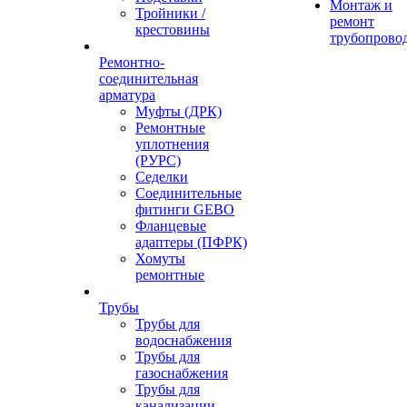
Монтаж и
Тройники /
ремонт
крестовины
трубопрово
Ремонтно-
соединительная
арматура
Муфты (ДРК)
Ремонтные
уплотнения
(РУРС)
Седелки
Соединительные
фитинги GEBO
Фланцевые
адаптеры (ПФРК)
Хомуты
ремонтные
Трубы
Трубы для
водоснабжения
Трубы для
газоснабжения
Трубы для
канализации