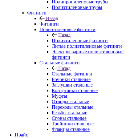
Полипропиленовые трубы
Полиэтиленовые трубы
Фитинги
Назад
Фитинги
Полиэтиленовые фитинги
Назад
Полиэтиленовые фитинги
Литые полиэтиленовые фитинги
Электросварные полиэтиленовые
фитинги
Стальные фитинги
Назад
Стальные фитинги
Бочонки стальные
Заглушки стальные
Контргайки стальные
Муфты
Отводы стальные
Переходы стальные
Резьбы стальные
Сгоны стальные
Тройники стальные
Фланцы стальные
Прайс