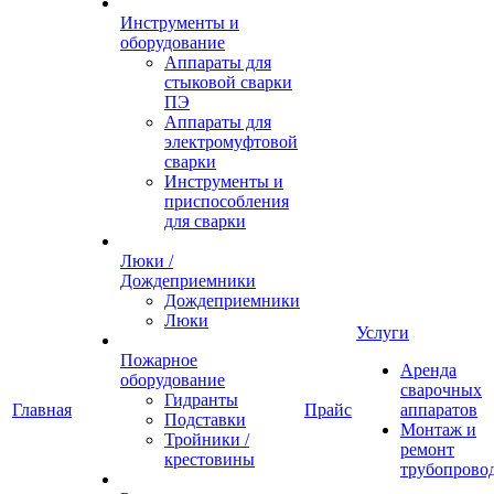
Инструменты и
оборудование
Аппараты для
стыковой сварки
ПЭ
Аппараты для
электромуфтовой
сварки
Инструменты и
приспособления
для сварки
Люки /
Дождеприемники
Дождеприемники
Люки
Услуги
Пожарное
Аренда
оборудование
сварочных
Гидранты
Главная
Прайс
аппаратов
Подставки
Монтаж и
Тройники /
ремонт
крестовины
трубопрово