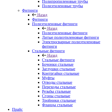
Полипропиленовые трубы
Полиэтиленовые трубы
Фитинги
Назад
Фитинги
Полиэтиленовые фитинги
Назад
Полиэтиленовые фитинги
Литые полиэтиленовые фитинги
Электросварные полиэтиленовые
фитинги
Стальные фитинги
Назад
Стальные фитинги
Бочонки стальные
Заглушки стальные
Контргайки стальные
Муфты
Отводы стальные
Переходы стальные
Резьбы стальные
Сгоны стальные
Тройники стальные
Фланцы стальные
Прайс