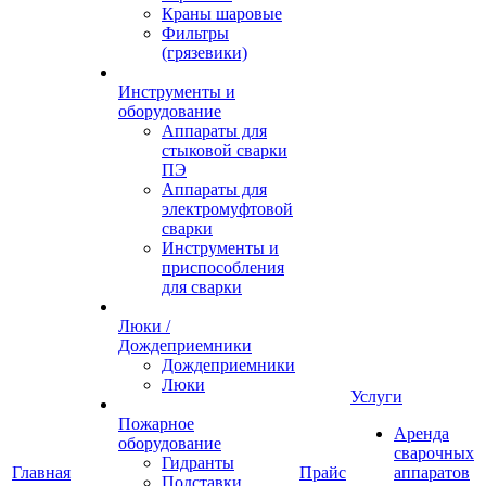
Краны шаровые
Фильтры
(грязевики)
Инструменты и
оборудование
Аппараты для
стыковой сварки
ПЭ
Аппараты для
электромуфтовой
сварки
Инструменты и
приспособления
для сварки
Люки /
Дождеприемники
Дождеприемники
Люки
Услуги
Пожарное
Аренда
оборудование
сварочных
Гидранты
Главная
Прайс
аппаратов
Подставки