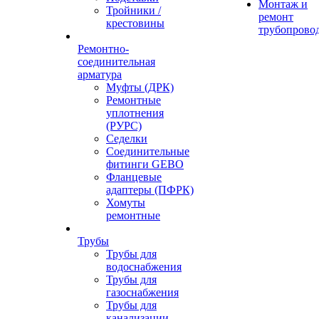
Монтаж и
Тройники /
ремонт
крестовины
трубопрово
Ремонтно-
соединительная
арматура
Муфты (ДРК)
Ремонтные
уплотнения
(РУРС)
Седелки
Соединительные
фитинги GEBO
Фланцевые
адаптеры (ПФРК)
Хомуты
ремонтные
Трубы
Трубы для
водоснабжения
Трубы для
газоснабжения
Трубы для
канализации