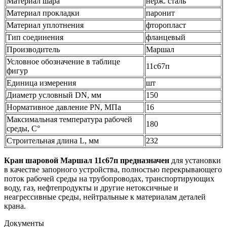
Материал шара
нерж. сталь
Материал прокладки
паронит
Материал уплотнения
фторопласт
Тип соединения
фланцевый
Производитель
Маршал
Условное обозначение в таблице
11с67п
фигур
Единица измерения
шт
Диаметр условный DN, мм
150
Нормативное давление PN, МПа
16
Максимальная температура рабочей
180
среды, С°
Строительная длина L, мм
232
Кран шаровой Маршал 11c67п предназначен
для установки
в качестве запорного устройства, полностью перекрывающего
поток рабочей среды на трубопроводах, транспортирующих
воду, газ, нефтепродукты и другие нетоксичные и
неагрессивные среды, нейтральные к материалам деталей
крана.
Документы