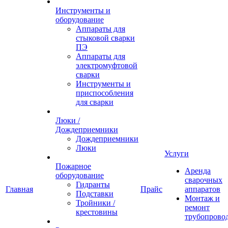
Инструменты и
оборудование
Аппараты для
стыковой сварки
ПЭ
Аппараты для
электромуфтовой
сварки
Инструменты и
приспособления
для сварки
Люки /
Дождеприемники
Дождеприемники
Люки
Услуги
Пожарное
Аренда
оборудование
сварочных
Гидранты
Главная
Прайс
аппаратов
Подставки
Монтаж и
Тройники /
ремонт
крестовины
трубопрово